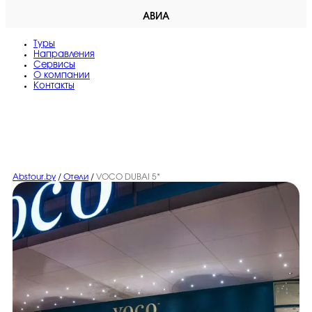
АВИА
Туры
Направления
Сервисы
O компании
Контакты
Abstour.by
/
Отели
/
VOCO DUBAI 5*