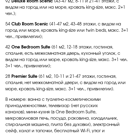
92
Deluxe Room Scenic
(43-47 м2, 8-11 и 21-41 этажи, с
видом на город или на море, кровать king-size, макс. 2+1
чел.);
54
Club Room Scenic
(41-47 м2, 43-48 этажи, с видом на
город или море, кровать king-size или twin beds, макс. 3+1
чел., привилегии);
42
One Bedroom Suite
(61 м2, 12-18 этажи, гостиная,
спальня, есть межкомнатная дверь, кухонный уголок, с
видом на город или море, кровать king-size, макс. 3+1 чел.
3+1 чел., привилегии);
28
Premier Suite
(61 м2, 10-11 и 21-47 этажи, гостиная,
спальня, нет межкомнатной двери, с видом на город или
море, кровать king-size, макс. 3+1 чел., привилегии).
В номере: ванна с туалетно-косметическими
принадлежностями, телевизор (нет русских
каналов), мини-кухня (в One Bedroom Suite,
микроволновая печь, посуда, раковина, холодильник,
стиральная машина, плита без духовки), электронный
сейф, халат и тапочки, бесплатный Wi-Fi, утюг и