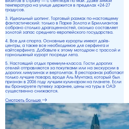
визитов в страну — с сентября по май. Даже зимой
температура на улице держится в пределах +24-27
градусов.
3. Идеальный шопинг. Торговый размах по-настоящему
фантастический: только в Парке Золота и Бриллиантов
собрано столько драгоценностей, сколько составляет
золотой запас среднего европейского государства.
4. Все для спорта. Основные курорты имеют дайв-
центры, а также все необходимое для серфинга и
кайтсерфинга. Добавьте к этому мотодром с трассой и
горнолыжный курорт посреди лета.
5. Настоящий отдых премиум-класса. Гости дорогих
отелей отправляются за покупками или на экскурсии в
дорогих лимузинах и вертолетах. В ресторанах работают
только лучшие повара, вроде Аль Мунтаха, который был
признан в 2006 году лучшим кулинаром на планете. Если
вы бронируете путевку заранее, цены на туры в ОАЭ
существенно снижаются.
Смотреть больше