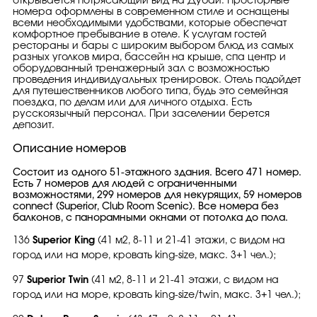
открывается потрясающий вид на Дубай. Просторные
номера оформлены в современном стиле и оснащены
всеми необходимыми удобствами, которые обеспечат
комфортное пребывание в отеле. К услугам гостей
рестораны и бары с широким выбором блюд из самых
разных уголков мира, бассейн на крыше, спа центр и
оборудованный тренажерный зал с возможностью
проведения индивидуальных тренировок. Отель подойдет
для путешественников любого типа, будь это семейная
поездка, по делам или для личного отдыха. Есть
русскоязычный персонал. При заселении берется
депозит.
Описание номеров
Состоит из одного 51-этажного здания. Всего 471 номер.
Есть 7 номеров для людей с ограниченными
возможностями, 299 номеров для некурящих, 59 номеров
connect (Superior, Club Room Scenic). Все номера без
балконов, с панорамными окнами от потолка до пола.
136
Superior King
(41 м2, 8-11 и 21-41 этажи, с видом на
город или на море, кровать king-size, макс. 3+1 чел.);
97
Superior Twin
(41 м2, 8-11 и 21-41 этажи, с видом на
город или на море, кровать king-size/twin, макс. 3+1 чел.);