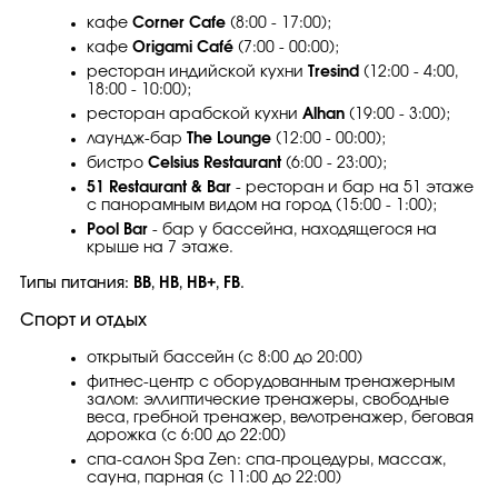
кафе
Corner Cafe
(8:00 - 17:00);
кафе
Origami Café
(7:00 - 00:00);
ресторан индийской кухни
Tresind
(12:00 - 4:00,
18:00 - 10:00);
ресторан арабской кухни
Alhan
(19:00 - 3:00);
лаундж-бар
The Lounge
(12:00 - 00:00);
бистро
Celsius Restaurant
(6:00 - 23:00);
51 Restaurant & Bar
- ресторан и бар на 51 этаже
с панорамным видом на город (15:00 - 1:00);
Pool Bar
- бар у бассейна, находящегося на
крыше на 7 этаже.
Типы питания:
BB
,
HB
,
HB+
,
FB
.
Спорт и отдых
открытый бассейн (с 8:00 до 20:00)
фитнес-центр с оборудованным тренажерным
залом: эллиптические тренажеры, свободные
веса, гребной тренажер, велотренажер, беговая
дорожка (с 6:00 до 22:00)
спа-салон Spa Zen: спа-процедуры, массаж,
сауна, парная (с 11:00 до 22:00)