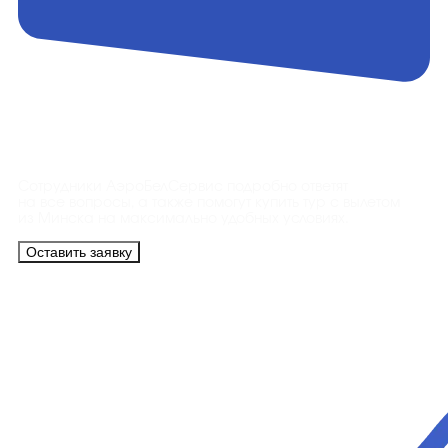
Контакты
Сотрудники АэроБелСервис подробно ответят
на все вопросы, а также помогут купить тур с вылетом
из Минска на максимально удобных условиях.
Оставить заявку