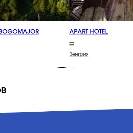
OBOGOMAJOR
APART HOTEL
Венгрия
ов