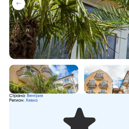
Страна:
Венгрия
Регион:
Хевиз