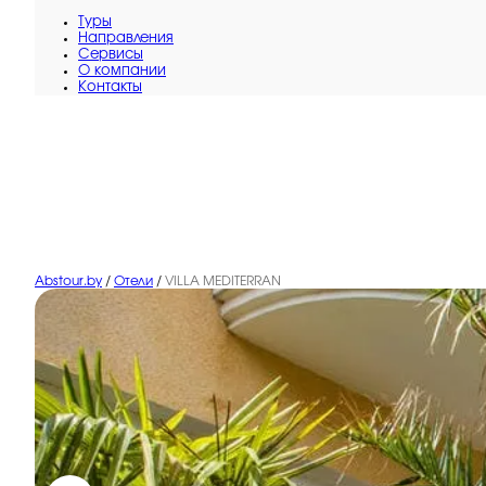
Туры
Направления
Сервисы
O компании
Контакты
Abstour.by
/
Отели
/
VILLA MEDITERRAN