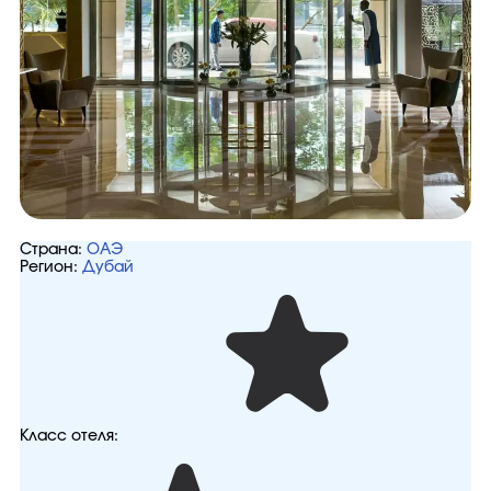
Страна:
ОАЭ
Регион:
Дубай
Класс отеля: