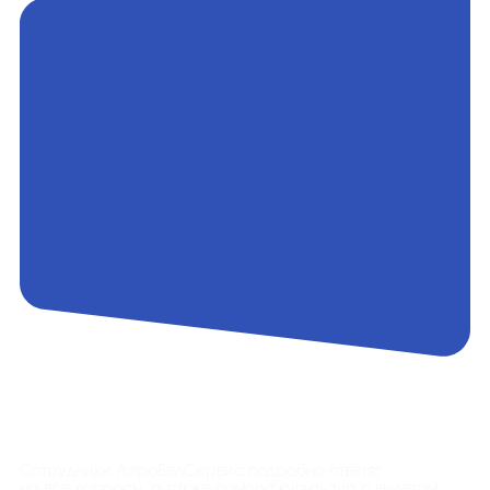
Контакты
Сотрудники АэроБелСервис подробно ответят
на все вопросы, а также помогут купить тур с вылетом