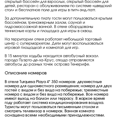
открытый бассейн для взрослых, открытый бассейн для
детей, ресторан с обслуживанием по системе «шведский
стол» и бесплатное поле для игры в питч-энд-патт.
За дополнительную плату гости могут пользоваться крытым
бассейном, тренажерным залом, сауной и
гидромассажной ванной. В отеле оборудованы
теннисные корты и площадка для игры в сквош.
На территории отеля работает небольшой торговый
центр с супермаркетом. Дети могут воспользоваться
игровой площадкой и комнатой для игр.
В 15 минутах ходьбы находится автобусный вокзал
города Пуэрто-де-ла-Крус, откуда отправляются
автобусы до разных точек острова Тенерифе.
Описание номеров
В отеле Turquesa Playa 4* 350 номеров: двухместные
номера для одноместного размещения; номера для двух
гостей с видом и без вида на побережье; трехместные
номера с видом и без вида на побережье. Все номера
имеют выход на балкон или террасу. В жаркое время
году работает система кондиционирования воздуха.
Туристы могут пользоваться письменным столом и
смотреть телевизор в номерах. Ванная комната
оснащена всеми необходимыми принадлежностями.