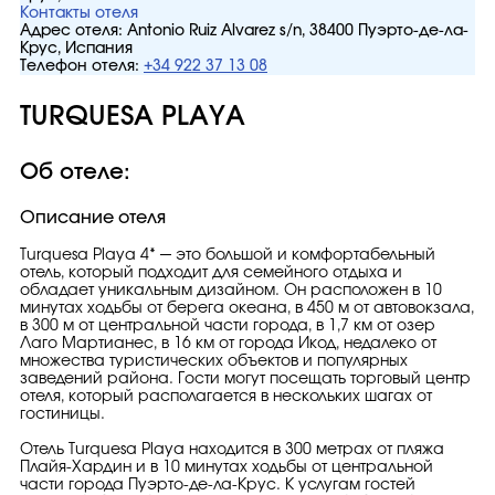
Контакты отеля
Адрес отеля:
Antonio Ruiz Alvarez s/n, 38400 Пуэрто-де-ла-
Крус, Испания
Телефон отеля:
+34 922 37 13 08
TURQUESA PLAYA
Об отеле:
Описание отеля
Turquesa Playa 4* ─ это большой и комфортабельный
отель, который подходит для семейного отдыха и
обладает уникальным дизайном. Он расположен в 10
минутах ходьбы от берега океана, в 450 м от автовокзала,
в 300 м от центральной части города, в 1,7 км от озер
Лаго Мартианес, в 16 км от города Икод, недалеко от
множества туристических объектов и популярных
заведений района. Гости могут посещать торговый центр
отеля, который располагается в нескольких шагах от
гостиницы.
Отель Turquesa Playa находится в 300 метрах от пляжа
Плайя-Хардин и в 10 минутах ходьбы от центральной
части города Пуэрто-де-ла-Крус. К услугам гостей