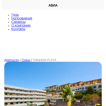
АВИА
Туры
Направления
Сервисы
O компании
Контакты
Abstour.by
/
Отели
/
TURQUESA PLAYA