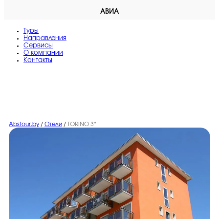
АВИА
Туры
Направления
Сервисы
O компании
Контакты
Abstour.by
/
Отели
/
TORINO 3*