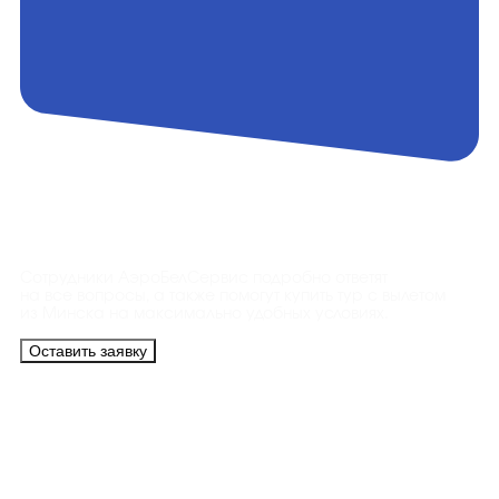
Контакты
Сотрудники АэроБелСервис подробно ответят
на все вопросы, а также помогут купить тур с вылетом
из Минска на максимально удобных условиях.
Оставить заявку