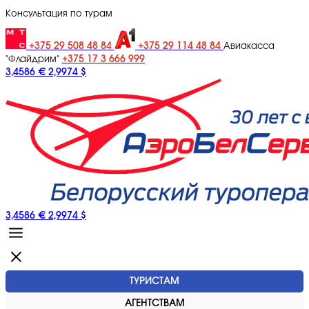
Консультация по турам
+375 29 508 48 84
+375 29 114 48 84
Авиакасса
+375 17 3 666 999
"Флайдрим"
3,4586 €
2,9974 $
3,4586 €
2,9974 $
ТУРИСТАМ
АГЕНТСТВАМ