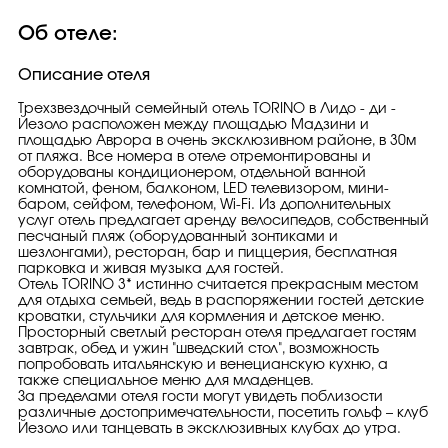
Об отеле:
Описание отеля
Трехзвездочный семейный отель TORINO в Лидо - ди -
Йезоло расположен между площадью Мадзини и
площадью Аврора в очень эксклюзивном районе, в 30м
от пляжа. Все номера в отеле отремонтированы и
оборудованы кондиционером, отдельной ванной
комнатой, феном, балконом, LED телевизором, мини-
баром, сейфом, телефоном, Wi-Fi. Из дополнительных
услуг отель предлагает аренду велосипедов, собственный
песчаный пляж (оборудованный зонтиками и
шезлонгами), ресторан, бар и пиццерия, бесплатная
парковка и живая музыка для гостей.
Отель TORINO 3* истинно считается прекрасным местом
для отдыха семьей, ведь в распоряжении гостей детские
кроватки, стульчики для кормления и детское меню.
Просторный светлый ресторан отеля предлагает гостям
завтрак, обед и ужин "шведский стол", возможность
попробовать итальянскую и венецианскую кухню, а
также специальное меню для младенцев.
За пределами отеля гости могут увидеть поблизости
различные достопримечательности, посетить гольф – клуб
Йезоло или танцевать в эксклюзивных клубах до утра.