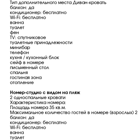
Тип дополнительного места Диван-кровать
балкон: да
кондиционер: бесплатно
Wi-Fi: бесплатно
ванна
туалет
фен
TV: спутниковое
туалетные принадлежности
минибар
телефон
кухня / кухонный блок
сейф в номере
письменный стол
спальня
гостиная зона
отопление
Номер-студио с видом на пляж
2 односпальные кровати
Характеристика номера:
Площадь номера 35 кв.м.
Максимальное количество гостей в номере (взрослых) 2
балкон: да
кондиционер: бесплатно
Wi-Fi: бесплатно
ванна
туалет