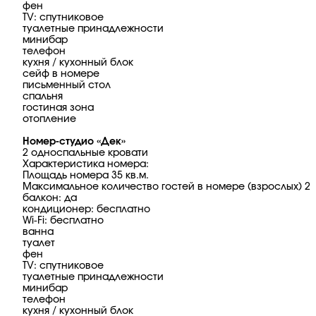
фен
TV: спутниковое
туалетные принадлежности
минибар
телефон
кухня / кухонный блок
сейф в номере
письменный стол
спальня
гостиная зона
отопление
Номер-студио «Дек»
2 односпальные кровати
Характеристика номера:
Площадь номера 35 кв.м.
Максимальное количество гостей в номере (взрослых) 2
балкон: да
кондиционер: бесплатно
Wi-Fi: бесплатно
ванна
туалет
фен
TV: спутниковое
туалетные принадлежности
минибар
телефон
кухня / кухонный блок