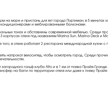
дом на море и пристань для яхт города Портиман, в 5 минутах х
с кондиционерами и меблированными балконами.
альных тонах и обставлены современной мебелью. Среди проч
 корпусах отеля под названием Marina Sun, Marina Deck и Ma
е того, в отеле работает 2 ресторана международной кухни 
зять напрокат велосипед, чтобы осмотреть город. Среди прочи
ечательностях.
 от загородного гольф-клуба Alto и в 1 км от пляжа Прайя-Гран
рансфер на багги по территории отеля или даже к пляжу Прайя