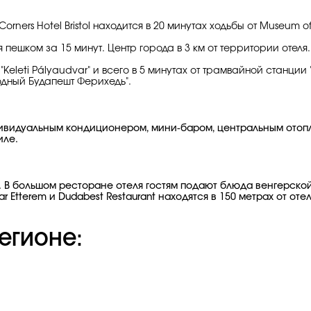
ers Hotel Bristol находится в 20 минутах ходьбы от Museum of
пешком за 15 минут. Центр города в 3 км от территории отеля.
"Keleti Pályaudvar" и всего в 5 минутах от трамвайной станц
одный Будапешт Ферихедь".
 индивидуальным кондиционером, мини-баром, центральным от
иле.
". В большом ресторане отеля гостям подают блюда венгерск
 Etterem и Dudabest Restaurant находятся в 150 метрах от отел
егионе: