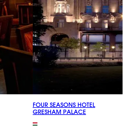
FOUR SEASONS HOTEL
I
GRESHAM PALACE
В