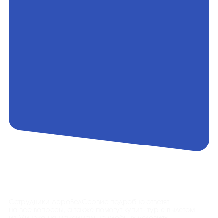
Контакты
Сотрудники АэроБелСервис подробно ответят
на все вопросы, а также помогут купить тур с вылетом