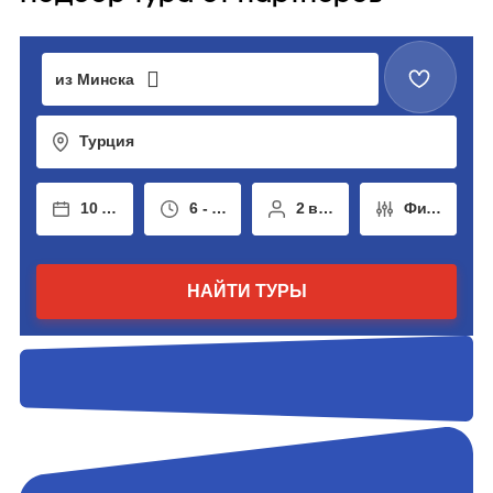
из Минска
Турция
10 авг - 19 авг
6 - 14 ночей
2 взрослых
Фильтры
НАЙТИ ТУРЫ