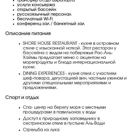
трансфер от/до аэропорта
услуги консьержа
открытый бассейн
русскоязычный персонал
бесплатный Wi-Fi
конференц-зал / банкетный зал
Описание питания
SHORE HOUSE RESTAURANT - кухня в островном
стиле с изысканной ноткой. Этот ресторан у
бассейна с видом на побережье Рас-Аль-
Хаймы предлагает меню с акцентом на
морепродукты и блюда интернациональной
кухни.
DINING EXPERIENCES - кухня отеля с участием
шеф-повара, дегустацией вин, частным ужином и
другими специальными мероприятиями и
предложениями.
Спорт и отдых
Спа- центр на берегу моря с местными
процедурами в павильонах у воды
Доступ к природному заповеднику в
сестринском отеле в пустыне Аль-Вади
Стрельба из лука