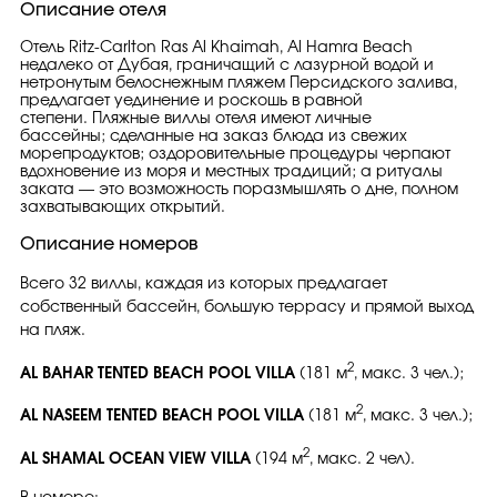
Описание отеля
Отель Ritz-Carlton Ras Al Khaimah, Al Hamra Beach
недалеко от Дубая, граничащий с лазурной водой и
нетронутым белоснежным пляжем Персидского залива,
предлагает уединение и роскошь в равной
степени. Пляжные виллы отеля имеют личные
бассейны; сделанные на заказ блюда из свежих
морепродуктов; оздоровительные процедуры черпают
вдохновение из моря и местных традиций; а ритуалы
заката — это возможность поразмышлять о дне, полном
захватывающих открытий.
Описание номеров
Всего 32 виллы, каждая из которых предлагает
собственный бассейн, большую террасу и прямой выход
на пляж.
2
AL BAHAR TENTED BEACH POOL VILLA
(181 м
, макс. 3 чел.);
2
AL NASEEM TENTED BEACH POOL VILLA
(181 м
, макс. 3 чел.);
2
AL SHAMAL OCEAN VIEW VILLA
(194 м
, макс. 2 чел).