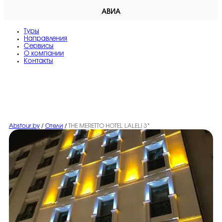
АВИА
Туры
Направления
Сервисы
O компании
Контакты
Abstour.by
/
Отели
/
THE MERETTO HOTEL LALELI 3*