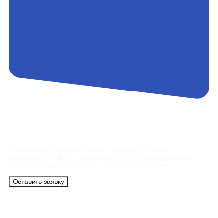
Контакты
Сотрудники АэроБелСервис подробно ответят
на все вопросы, а также помогут купить тур с вылетом
из Минска на максимально удобных условиях.
Оставить заявку