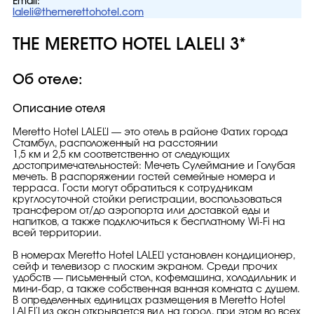
Email:
laleli@themerettohotel.com
THE MERETTO HOTEL LALELI 3*
Об отеле:
Описание отеля
Meretto Hotel LALELİ — это отель в районе Фатих города
Стамбул, расположенный на расстоянии
1,5 км и 2,5 км соответственно от следующих
достопримечательностей: Мечеть Сулеймание и Голубая
мечеть. В распоряжении гостей семейные номера и
терраса. Гости могут обратиться к сотрудникам
круглосуточной стойки регистрации, воспользоваться
трансфером от/до аэропорта или доставкой еды и
напитков, а также подключиться к бесплатному Wi-Fi на
всей территории.
В номерах Meretto Hotel LALELİ установлен кондиционер,
сейф и телевизор с плоским экраном. Среди прочих
удобств — письменный стол, кофемашина, холодильник и
мини-бар, а также собственная ванная комната с душем.
В определенных единицах размещения в Meretto Hotel
LALELİ из окон открывается вид на город, при этом во всех