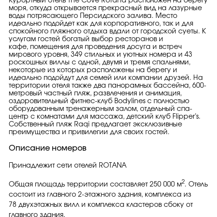
Курортный отель The Cove Rotana расположен на берегу
моря, откуда открывается прекрасный вид на лазурные
воды потрясающего Персидского залива. Место
идеально подойдет как для корпоративного, так и для
спокойного пляжного отдыха вдали от городской суеты. К
услугам гостей богатый выбор ресторанов и
кафе, помещения для проведения досуга и встреч
мирового уровня, 349 стильных и уютных номера и 43
роскошных виллы с одной, двумя и тремя спальнями,
некоторые из которых расположены на берегу и
идеально подойдут для семей или компании друзей. На
территории отеля также два панорамных бассейна, 600-
метровый частный пляж, развлечения и анимация,
оздоровительный фитнес-клуб Bodylines с полностью
оборудованным тренажерным залом, отдельный спа-
центр с комнатами для массажа, детский клуб Flipper’s.
Собственный пляж Raqi предлагает эксклюзивные
преимущества и привилегии для своих гостей.
Описание номеров
Принадлежит сети отелей ROTANA
2
Общая площадь территории составляет 250 000 м
. Отель
состоит из главного 2-этажного здания, комплекса из
78 двухэтажных вилл и комплекса кластеров сбоку от
главного здания.