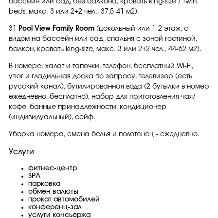
бассейн или сад, без балкона, кровать king-size / twin
beds, макс. 3 или 2+2 чел., 37,5-41 м2),
31
Pool View Family Room
(цокольный или 1-2 этаж, с
видом на бассейн или сад, спальня с зоной гостиной,
балкон, кровать king-size, макс. 3 или 2+2 чел., 44-62 м2).
В номере: халат и тапочки, телефон, бесплатный Wi-Fi,
утюг и гладильная доска по запросу, телевизор (есть
русский канал), бутилированная вода (2 бутылки в номер
ежедневно, бесплатно), набор для приготовления чая/
кофе, банные принадлежности, кондиционер
(индивидуальный), сейф.
Уборка номера, смена белья и полотенец - ежедневно.
Услуги
фитнес-центр
SPA
парковка
обмен валюты
прокат автомобилей
конференц-зал
услуги консьержа