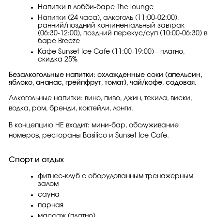
Напитки в лобби-баре The lounge
Напитки (24 часа), алкоголь (11:00-02:00),
ранний/поздний континентальный завтрак
(06:30-12:00), поздний перекус/суп (10:00-06:30) в
баре Breeze
Кафе Sunset Ice Cafe (11:00-19:00) - платно,
скидка 25%
Безалкогольные напитки: охлажденные соки (апельсин,
яблоко, ананас, грейпфрут, томат), чай/кофе, содовая.
Алкогольные напитки: вино, пиво, джин, текила, виски,
водка, ром, бренди, коктейли, лонги.
В концепцию НЕ входит: мини-бар, обслуживание
номеров, рестораны Basilico и Sunset Ice Cafe.
Спорт и отдых
фитнес-клуб с оборудованным тренажерным
залом
сауна
парная
массаж (платно)