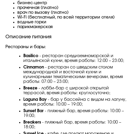
бизнес-центр
прачечная (платно)
врач по вызову (платно)
Wi-Fi (бесплатный, по всей территории отеля)
водные горки
парикмахерская
Описание питания
Рестораны и бары:
Basilico
- ресторан средиземноморской и
итальянской кухни, время работы: 12:00 – 23:00;
Cinnamon
- ресторан со шведским столом
международной и восточной кухни и
кулинарными тематическими вечерами, время
работы: 07:00 – 23:00;
Breeze
- лобби-бар с широкой открытой
террасой, время работы: круглосуточно;
Laguna Bay
- бар у бассейна с видом на лагуну,
время работы: 10:00 – 19:00;
Sunset Bar
- пляжный бар, время работы: 10:00 –
19:00;
Breakers
- пляжный бар, время работы: 10:00 –
18:00;
Sunset Ice
- кафе, где подают мороженое и