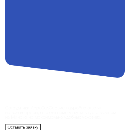
Контакты
Сотрудники АэроБелСервис подробно ответят
на все вопросы, а также помогут купить тур с вылетом
из Минска на максимально удобных условиях.
Оставить заявку