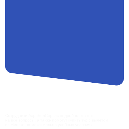
Контакты
Сотрудники АэроБелСервис подробно ответят
на все вопросы, а также помогут купить тур с вылетом
из Минска на максимально удобных условиях.