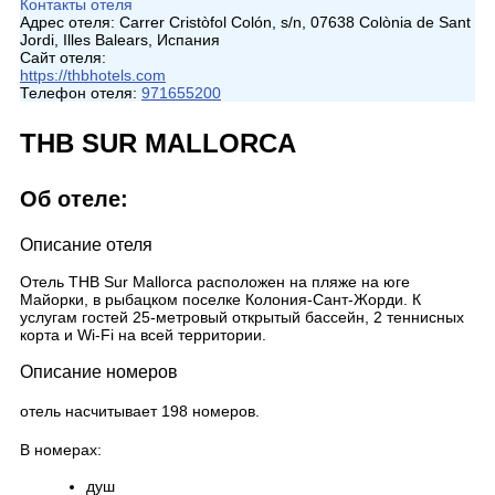
Контакты отеля
Адрес отеля:
Carrer Cristòfol Colón, s/n, 07638 Colònia de Sant
Jordi, Illes Balears, Испания
Сайт отеля:
https://thbhotels.com
Телефон отеля:
971655200
THB SUR MALLORCA
Об отеле:
Описание отеля
Отель THB Sur Mallorca расположен на пляже на юге
Майорки, в рыбацком поселке Колония-Сант-Жорди. К
услугам гостей 25-метровый открытый бассейн, 2 теннисных
корта и Wi-Fi на всей территории.
Описание номеров
отель насчитывает 198 номеров.
В номерах:
душ