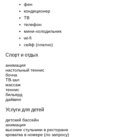
фен
кондиционер
ТВ
телефон
мини-холодильник
wi-fi
сейф (платно)
Спорт и отдых
анимация
настольный теннис
бочча
ТВ-зал
массаж
теннис
бильярд
дайвинг
Услуги для детей
детский бассейн
анимация
высокие стульчики в ресторане
кроватка в номере (по запросу)