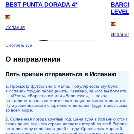
BEST PUNTA DORADA 4*
BARCEL
LEVEL 5
Испания
Испания
Смотреть все
О направлении
Пять причин отправиться в Испанию
1. Просмотр футбольного матча. Популярность футбола
в Испании трудно переоценить. Неважно, за кого вы болеете
— «Реал», «Барселону» или «Валенсию», — поход
на стадион точно запомнится вам национальным колоритом.
Ну и уровень самого спортивного действия будет наивысшим
во всем мире.
2. Солнечная погода круглый год. Цена тура в Испанию стоит
своих денег, ведь эта страна является второй во всей Европе
по количеству солнечных дней в году. Средиземноморский
климат отлично подходит для семейного отдыха и с детьми,