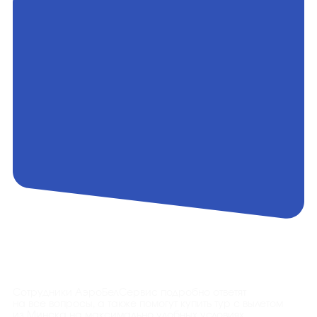
Контакты
Сотрудники АэроБелСервис подробно ответят
на все вопросы, а также помогут купить тур с вылетом
из Минска на максимально удобных условиях.