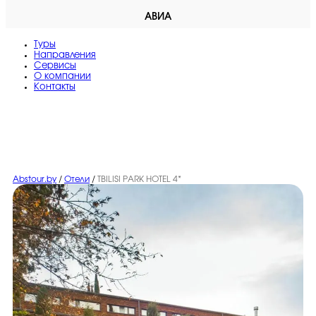
АВИА
Туры
Направления
Сервисы
O компании
Контакты
Abstour.by
/
Отели
/
TBILISI PARK HOTEL 4*