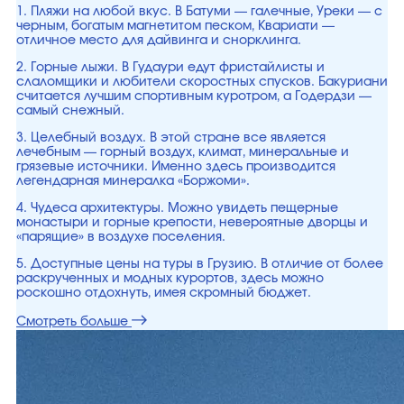
1. Пляжи на любой вкус. В Батуми — галечные, Уреки — с
черным, богатым магнетитом песком, Квариати —
отличное место для дайвинга и снорклинга.
2. Горные лыжи. В Гудаури едут фристайлисты и
слаломщики и любители скоростных спусков. Бакуриани
считается лучшим спортивным куротром, а Годердзи —
самый снежный.
3. Целебный воздух. В этой стране все является
лечебным — горный воздух, климат, минеральные и
грязевые источники. Именно здесь производится
легендарная минералка «Боржоми».
4. Чудеса архитектуры. Можно увидеть пещерные
монастыри и горные крепости, невероятные дворцы и
«парящие» в воздухе поселения.
5. Доступные цены на туры в Грузию. В отличие от более
раскрученных и модных курортов, здесь можно
роскошно отдохнуть, имея скромный бюджет.
Смотреть больше