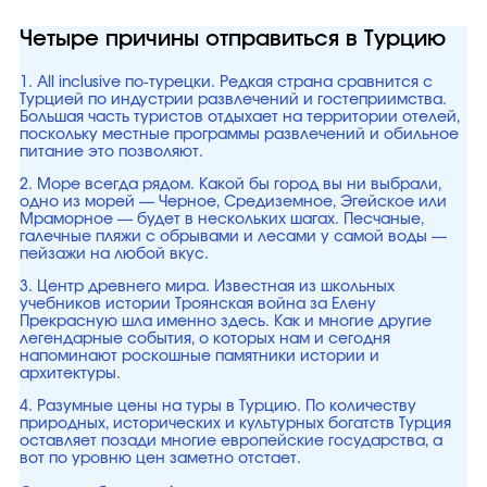
Четыре причины отправиться в Турцию
1. All inclusive по-турецки. Редкая страна сравнится с
Турцией по индустрии развлечений и гостеприимства.
Большая часть туристов отдыхает на территории отелей,
поскольку местные программы развлечений и обильное
питание это позволяют.
2. Море всегда рядом. Какой бы город вы ни выбрали,
одно из морей — Черное, Средиземное, Эгейское или
Мраморное — будет в нескольких шагах. Песчаные,
галечные пляжи с обрывами и лесами у самой воды —
пейзажи на любой вкус.
3. Центр древнего мира. Известная из школьных
учебников истории Троянская война за Елену
Прекрасную шла именно здесь. Как и многие другие
легендарные события, о которых нам и сегодня
напоминают роскошные памятники истории и
архитектуры.
4. Разумные цены на туры в Турцию. По количеству
природных, исторических и культурных богатств Турция
оставляет позади многие европейские государства, а
вот по уровню цен заметно отстает.