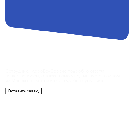
Контакты
Сотрудники АэроБелСервис подробно ответят
на все вопросы, а также помогут купить тур с вылетом
из Минска на максимально удобных условиях.
Оставить заявку