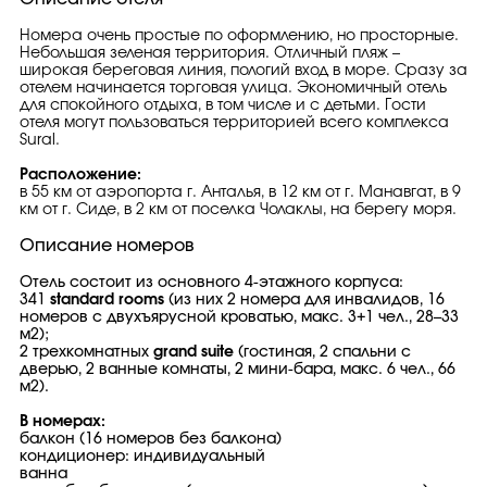
Номера очень простые по оформлению, но просторные.
Небольшая зеленая территория. Отличный пляж –
широкая береговая линия, пологий вход в море. Сразу за
отелем начинается торговая улица. Экономичный отель
для спокойного отдыха, в том числе и с детьми. Гости
отеля могут пользоваться территорией всего комплекса
Sural.
Расположение:
в 55 км от аэропорта г. Анталья, в 12 км от г. Манавгат, в 9
км от г. Сиде, в 2 км от поселка Чолаклы, на берегу моря.
Описание номеров
Отель состоит из основного 4-этажного корпуса:
341
standard rooms
(из них 2 номера для инвалидов, 16
номеров с двухъярусной кроватью, макс. 3+1 чел., 28–33
м2);
2 трехкомнатных
grand suite
(гостиная, 2 спальни с
дверью, 2 ванные комнаты, 2 мини-бара, макс. 6 чел., 66
м2).
В номерах:
балкон (16 номеров без балкона)
кондиционер: индивидуальный
ванна