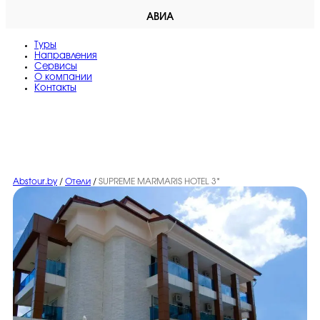
АВИА
Туры
Направления
Сервисы
O компании
Контакты
Abstour.by
/
Отели
/
SUPREME MARMARIS HOTEL 3*