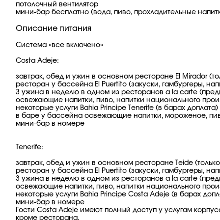
потолочный вентилятор
мини-бар бесплатно (вода, пиво, прохладительные напит
Описание питания
Система «все включено»
Costa Adeje:
завтрак, обед и ужин в основном ресторане El Mirador (тол
ресторан у бассейна El Puertito (закуски, гамбургеры, нап
3 ужина в неделю в одном из ресторанов a la carte (пре
освежающие напитки, пиво, напитки национального прои
некоторые услуги Bahia Principe Tenerife (в барах доплата)
в баре у бассейна освежающие напитки, мороженое, пи
мини-бар в номере
Tenerife:
завтрак, обед и ужин в основном ресторане Teide (только д
ресторан у бассейна El Puertito (закуски, гамбургеры, нап
3 ужина в неделю в одном из ресторанов a la carte (пре
освежающие напитки, пиво, напитки национального прои
некоторые услуги Bahia Principe Costa Adeje (в барах допл
мини-бар в номере
Гости Costa Adeje имеют полный доступ у услугам корпуса
кроме ресторана.