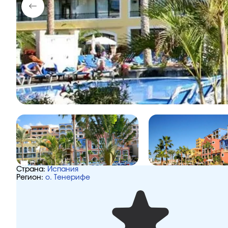
Страна:
Испания
Регион:
о. Тенерифе