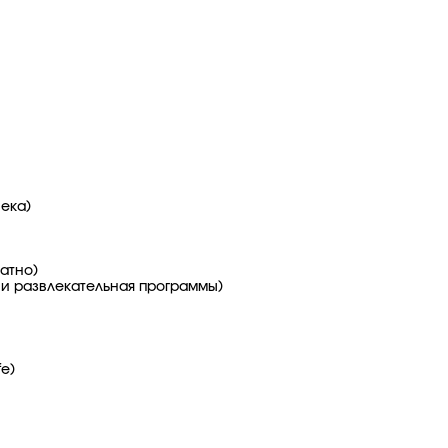
века)
латно)
и развлекательная программы)
fe)