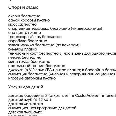
Спорт и отдых
сквош бесплатно
салон красоты платно
массаж платно
спортивная площадка бесплатно (универсальная)
спа-центр платно
тренажерный зал бесплатно
аэробика бесплатно
живая музыка бесплатно (по вечерам)
бильярд платно
теннисный корт бесплатно (1 час в день для одного чело
петанк бесплатно
мини-гольф бесплатно
настольный теннис бесплатно
джакузи (в VIP-зале SPA-центра платно; в бассейне бесп
анимация бесплатно (дневная и вечерняя анимационная 
игровые автоматы платно
Услуги для детей
детские бассейны: 2 (открытые: 1 в Costa Adeje; 1 в Teneri
детский клуб (4–12 лет)
детская дискотека
анимационная программа для детей
детская площадка