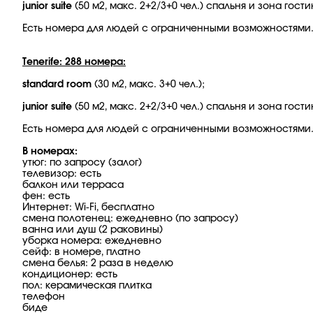
junior suite
(50 м2, макс. 2+2/3+0 чел.) спальня и зона гос
Есть номера для людей с ограниченными возможностями
Tenerife: 288 номера:
standard room
(30 м2, макс. 3+0 чел.);
junior suite
(50 м2, макс. 2+2/3+0 чел.) спальня и зона гос
Есть номера для людей с ограниченными возможностями
В номерах:
утюг: по запросу (залог)
телевизор: есть
балкон или терраса
фен: есть
Интернет: Wi-Fi, бесплатно
смена полотенец: ежедневно (по запросу)
ванна или душ (2 раковины)
уборка номера: ежедневно
сейф: в номере, платно
смена белья: 2 раза в неделю
кондиционер: есть
пол: керамическая плитка
телефон
биде