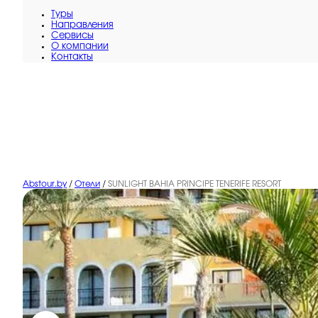
Туры
Направления
Сервисы
O компании
Контакты
Abstour.by
/
Отели
/
SUNLIGHT BAHIA PRINCIPE TENERIFE RESORT