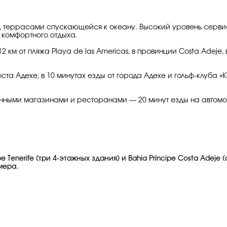
, террасами спускающейся к океану. Высокий уровень сервис
о комфортного отдыха.
2 км от пляжа Playa de las Americas, в провинции Costa Adeje,
ста Адехе, в 10 минутах езды от города Адехе и гольф-клуба «
енными магазинами и ресторанами — 20 минут езды на автом
e Tenerife (три 4-этажных здания) и Bahia Principe Costa Adej
мера.