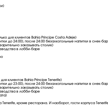
ки)
ько для клиентов Bahia Principe Costa Adeje)
итки до 24:00), после 24:00 безалкогольные напитки в снек-баре
дварительно заказывать столик)
зводства в лобби-баре
во
ля клиентов Bahia Principe Tenerife)
итки до 23:00), после 24:00 безалкогольные напитки в снек-баре
дварительно заказывать столик)
зводства в лобби-баре
ата)
 Tenerife, кроме ресторана. И наоборот, гости корпуса Tenerif