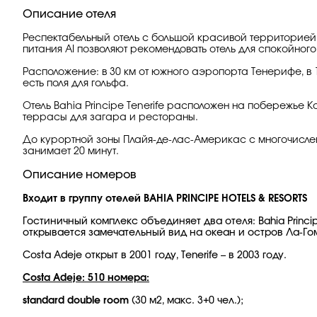
Описание отеля
Респектабельный отель с большой красивой территорией
питания AI позволяют рекомендовать отель для спокойног
Расположение: в 30 км от южного аэропорта Тенерифе, в 1
есть поля для гольфа.
Отель Bahia Principe Tenerife расположен на побережье Ко
террасы для загара и рестораны.
До курортной зоны Плайя-де-лас-Америкас с многочисл
занимает 20 минут.
Описание номеров
Входит в группу отелей BAHIA PRINCIPE HOTELS & RESORTS
Гостиничный комплекс объединяет два отеля: Bahia Princip
открывается замечательный вид на океан и остров Ла-Го
Costa Adeje открыт в 2001 году, Tenerife – в 2003 году.
Costa Adeje: 510 номера:
standard double room
(30 м2, макс. 3+0 чел.);