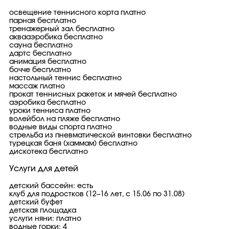
освещение теннисного корта платно
парная бесплатно
тренажерный зал бесплатно
аквааэробика бесплатно
сауна бесплатно
дартс бесплатно
анимация бесплатно
бочче бесплатно
настольный теннис бесплатно
массаж платно
прокат теннисных ракеток и мячей бесплатно
аэробика бесплатно
уроки тенниса платно
волейбол на пляже бесплатно
водные виды спорта платно
стрельба из пневматической винтовки бесплатно
турецкая баня (хаммам) бесплатно
дискотека бесплатно
Услуги для детей
детский бассейн: есть
клуб для подростков (12–16 лет, с 15.06 по 31.08)
детский буфет
детская площадка
услуги няни: платно
водные горки: 4