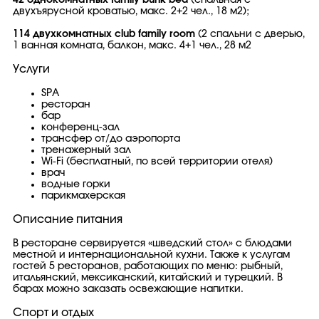
42 однокомнатных family bunk bed
(спальная с
двухъярусной кроватью, макс. 2+2 чел., 18 м2);
114 двухкомнатных club family room
(2 спальни с дверью,
1 ванная комната, балкон, макс. 4+1 чел., 28 м2
Услуги
SPA
ресторан
бар
конференц-зал
трансфер от/до аэропорта
тренажерный зал
Wi-Fi (бесплатный, по всей территории отеля)
врач
водные горки
парикмахерская
Описание питания
В ресторане сервируется «шведский стол» с блюдами
местной и интернациональной кухни. Также к услугам
гостей 5 ресторанов, работающих по меню: рыбный,
итальянский, мексиканский, китайский и турецкий. В
барах можно заказать освежающие напитки.
Спорт и отдых