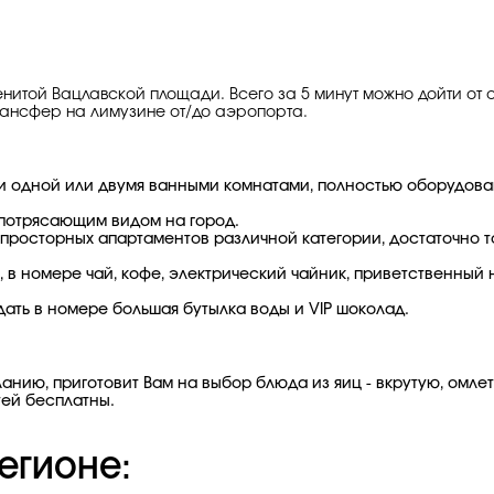
менитой Вацлавской площади. Всего за 5 минут можно дойти от 
трансфер на лимузине от/до аэропорта.
и одной или двумя ванными комнатами, полностью оборудова
 потрясающим видом на город.
8 просторных апартаментов различной категории, достаточно 
i, в номере чай, кофе, электрический чайник, приветственный
дать в номере большая бутылка воды и VIP шоколад.
анию, приготовит Вам на выбор блюда из яиц - вкрутую, омле
тей бесплатны.
егионе: