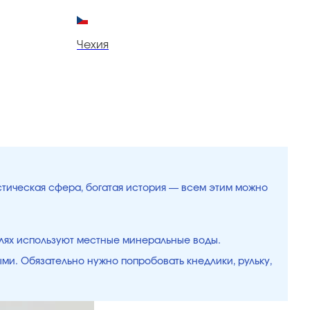
Чехия
Ч
истическая сфера, богатая история — всем этим можно
елях используют местные минеральные воды.
ыми. Обязательно нужно попробовать кнедлики, рульку,