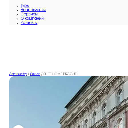
Туры
Направления
Сервисы
O компании
Контакты
Abstour.by
/
Отели
/
SUITE HOME PRAGUE