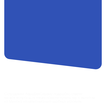
Контакты
Сотрудники АэроБелСервис подробно ответят
на все вопросы, а также помогут купить тур с вылетом
из Минска на максимально удобных условиях.