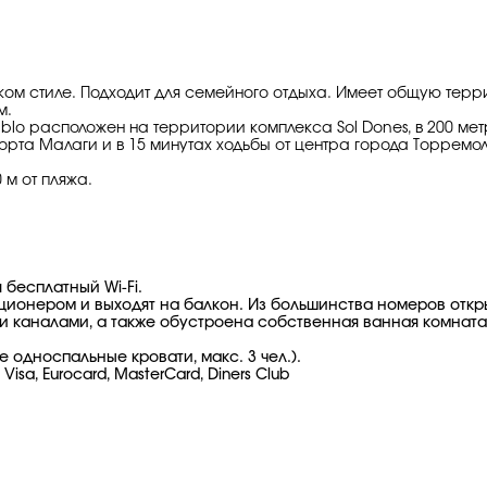
ом стиле. Подходит для семейного отдыха. Имеет общую терри
м.
ablo расположен на территории комплекса Sol Dones, в 200 ме
опорта Малаги и в 15 минутах ходьбы от центра города Торремо
 м от пляжа.
 бесплатный Wi-Fi.
ционером и выходят на балкон. Из большинства номеров откр
и каналами, а также обустроена собственная ванная комната
е односпальные кровати, макс. 3 чел.).
isa, Eurocard, MasterCard, Diners Club