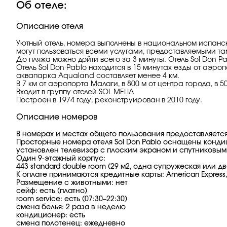
Об отеле:
Описание отеля
Уютный отель, номера выполнены в национальном испанск
могут пользоваться всеми услугами, предоставляемыми та
До пляжа можно дойти всего за 3 минуты. Отель Sol Don P
Отель Sol Don Pablo находится в 15 минутах езды от аэр
аквапарка Aqualand составляет менее 4 км.
В 7 км от аэропорта Малаги, в 800 м от центра города, в 50
Входит в группу отелей SOL MELIA
Построен в 1974 году, реконструирован в 2010 году.
Описание номеров
В номерах и местах общего пользования предоставляется
Просторные номера отеля Sol Don Pablo оснащены конди
установлен телевизор с плоским экраном и спутниковым
Один 9-этажный корпус:
443 standard double room (29 м2, одна супружеская или дв
К оплате принимаются кредитные карты: American Express, V
Размещение с животными: нет
сейф: есть (платно)
room service: есть (07:30–22:30)
смена белья: 2 раза в неделю
кондиционер: есть
смена полотенец: ежедневно