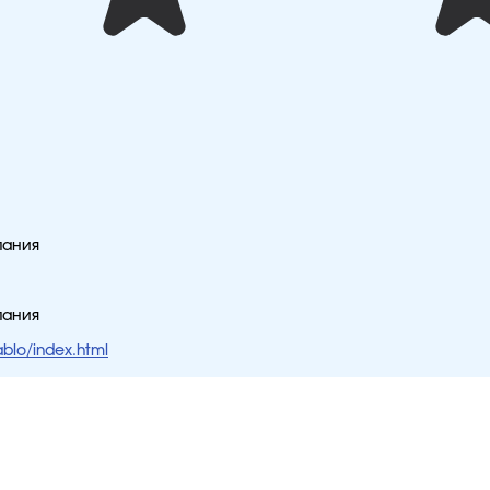
пания
пания
ablo/index.html