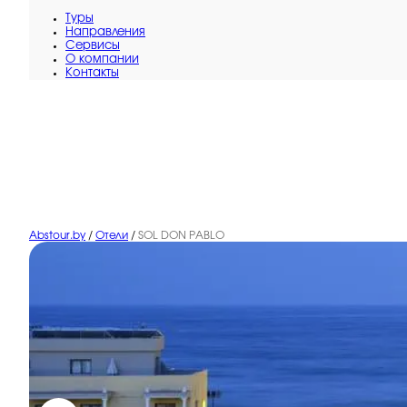
Туры
Направления
Сервисы
O компании
Контакты
Abstour.by
/
Отели
/
SOL DON PABLO