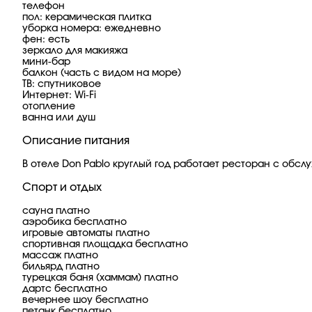
телефон
пол: керамическая плитка
уборка номера: ежедневно
фен: есть
зеркало для макияжа
мини-бар
балкон (часть с видом на море)
ТВ: спутниковое
Интернет: Wi-Fi
отопление
ванна или душ
Описание питания
В отеле Don Pablo круглый год работает ресторан с обс
Спорт и отдых
сауна платно
аэробика бесплатно
игровые автоматы платно
спортивная площадка бесплатно
массаж платно
бильярд платно
турецкая баня (хаммам) платно
дартс бесплатно
вечернее шоу бесплатно
петанк бесплатно