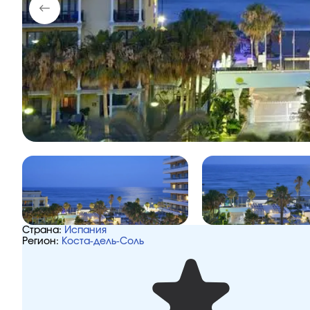
Страна:
Испания
Регион:
Коста-дель-Соль