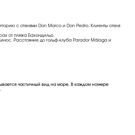
торию с отелями Don Marco и Don Pedro. Клиенты отеля
трах от пляжа Бахондильо.
линос. Расстояние до гольф-клуба Parador Málaga и
ывается частичный вид на море. В каждом номере
.