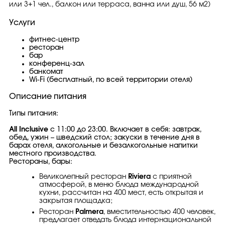
или 3+1 чел., балкон или терраса, ванна или душ, 56 м2)
Услуги
фитнес-центр
ресторан
бар
конференц-зал
банкомат
Wi-Fi (бесплатный, по всей территории отеля)
Описание питания
Типы питания:
All Inclusive
c 11:00 до 23:00. Включает в себя: завтрак,
обед, ужин – шведский стол; закуски в течение дня в
барах отеля, алкогольные и безалкогольные напитки
местного производства.
Рестораны, бары:
Великолепный ресторан
Riviera
с приятной
атмосферой, в меню блюда международной
кухни, рассчитан на 400 мест, есть открытая и
закрытая площадка;
Ресторан
Palmera
, вместительностью 400 человек,
предлагает отведать блюда интернациональной