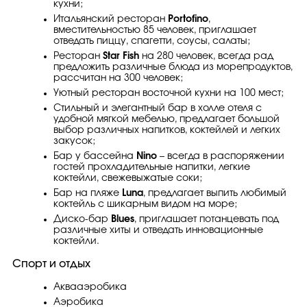
кухни;
Итальянский ресторан
Portofino
,
вместительностью 85 человек, приглашает
отведать пиццу, спагетти, соусы, салаты;
Ресторан
Star Fish
на 280 человек, всегда рад
предложить различные блюда из морепродуктов,
рассчитан на 300 человек;
Уютный ресторан восточной кухни на 100 мест;
Стильный и элегантный бар в холле отеля с
удобной мягкой мебелью, предлагает большой
выбор различных напитков, коктейлей и легких
закусок;
Бар у бассейна
Nino
– всегда в распоряжении
гостей прохладительные напитки, легкие
коктейли, свежевыжатые соки;
Бар на пляже
Luna
, предлагает выпить любимый
коктейль с шикарным видом на море;
Диско-бар
Blues
, приглашает потанцевать под
различные хиты и отведать инновационные
коктейли.
Спорт и отдых
Аквааэробика
Аэробика