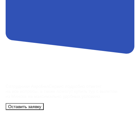
Контакты
Сотрудники АэроБелСервис подробно ответят
на все вопросы, а также помогут купить тур с вылетом
из Минска на максимально удобных условиях.
Оставить заявку