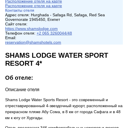
Расположение отеля на карте
Расположение отеля на карте
Контакты отеля
Адрес отеля:
Hurghada - Safaga Rd, Safaga, Red Sea
Governorate 1945450, Египет
Сайт отеля:
https://www.shamslodge.com
Телефон отеля:
+2 065 3260044/48
Email:
reservation@shamshotels.com
SHAMS LODGE WATER SPORT
RESORT 4*
Об отеле:
Описание отеля
Shams Lodge Water Sports Resort - это современный и
отреставрированный 4-звездочный курорт, расположенный на
прекрасном пляже Абу Сома, в 8 км от города Сафага и в 48
км к югу от Хургады.
Отель предлагает 346 комфортабельных номеров и люксов.