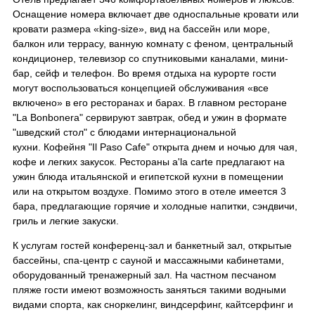
Оснащение номера включает две односпальные кровати или
кровати размера «king-size», вид на бассейн или море,
балкон или террасу, ванную комнату с феном, центральный
кондиционер, телевизор со спутниковыми каналами, мини-
бар, сейф и телефон. Во время отдыха на курорте гости
могут воспользоваться концепцией обслуживания «все
включено» в его ресторанах и барах. В главном ресторане
"La Bonbonera" сервируют завтрак, обед и ужин в формате
"шведский стол" с блюдами интернациональной
кухни. Кофейня "Il Paso Cafe" открыта днем ​​и ночью для чая,
кофе и легких закусок. Рестораны a'la carte предлагают на
ужин блюда итальянской и египетской кухни в помещении
или на открытом воздухе. Помимо этого в отеле имеется 3
бара, предлагающие горячие и холодные напитки, сэндвичи,
гриль и легкие закуски.
К услугам гостей конференц-зал и банкетный зал, открытые
бассейны, спа-центр с сауной и массажными кабинетами,
оборудованный тренажерный зал. На частном песчаном
пляже гости имеют возможность заняться такими водными
видами спорта, как сноркелинг, виндсерфинг, кайтсерфинг и