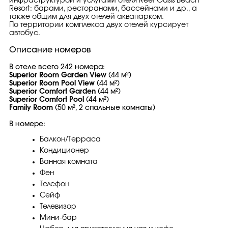
инфраструктурой и услугами отеля Reef Oasis Beach
Resort: барами, ресторанами, бассейнами и др., а
также общим для двух отелей аквапарком.
По территории комплекса двух отелей курсирует
автобус.
Описание номеров
В отеле всего 242 номера:
Superior Room Garden View
(44 м²)
Superior Room Pool View
(44 м²)
Superior Comfort Garden
(44 м²)
Superior Comfort Pool
(44 м²)
Family Room
(50 м², 2 спальные комнаты)
В номере:
Балкон/Терраса
Кондиционер
Ванная комната
Фен
Телефон
Сейф
Телевизор
Мини-бар