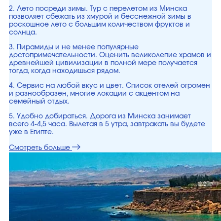
2. Лето посреди зимы. Тур с перелетом из Минска
позволяет сбежать из хмурой и бесснежной зимы в
роскошное лето с большим количеством фруктов и
солнца.
3. Пирамиды и не менее популярные
достопримечательности. Оценить великолепие храмов и
древнейшей цивилизации в полной мере получается
тогда, когда находишься рядом.
4. Сервис на любой вкус и цвет. Список отелей огромен
и разнообразен, многие локации с акцентом на
семейный отдых.
5. Удобно добираться. Дорога из Минска занимает
всего 4-4,5 часа. Вылетая в 5 утра, завтракать вы будете
уже в Египте.
Смотреть больше