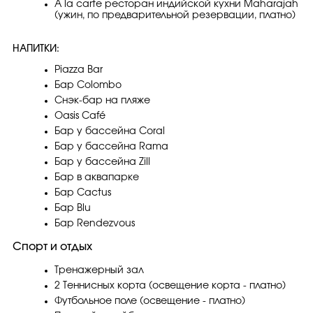
À la carte ресторан индийской кухни Maharajah
(ужин, по предварительной резервации, платно)
НАПИТКИ:
Piazza Bar
Бар Colombo
Снэк-бар на пляже
Oasis Café
Бар у бассейна Coral
Бар у бассейна Rama
Бар у бассейна Zill
Бар в аквапарке
Бар Cactus
Бар Blu
Бар Rendezvous
Спорт и отдых
Тренажерный зал
2 Теннисных корта (освещение корта - платно)
Футбольное поле (освещение - платно)