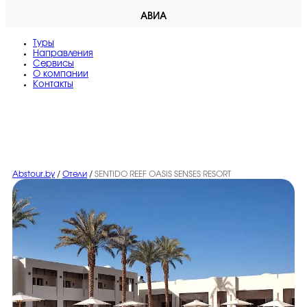
АВИА
Туры
Направления
Сервисы
O компании
Контакты
Abstour.by
/
Отели
/
SENTIDO REEF OASIS SENSES RESORT