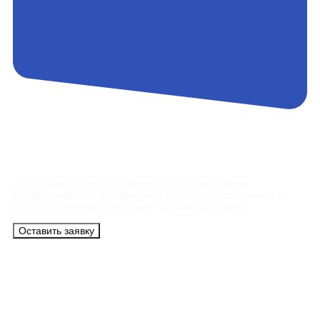
Контакты
Сотрудники АэроБелСервис подробно ответят
на все вопросы, а также помогут купить тур с вылетом
из Минска на максимально удобных условиях.
Оставить заявку