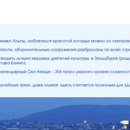
имают Альпы, любоваться красотой которых можно со смотров
репости, оборонительные сооружения разбросаны по всей стр
увидеть лучших мировых деятелей культуры, в Зальцбурге (ро
тава Климта.
 легендарный Ски-Амаде – 356 трасс разного уровня сложност
елебные грязи, даже климат здесь считается полезным для зд