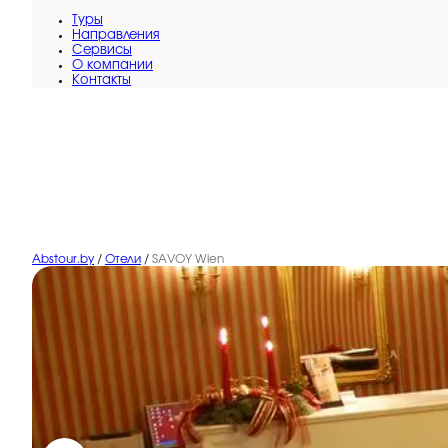
Туры
Направления
Сервисы
O компании
Контакты
Abstour.by
/
Отели
/
SAVOY Wien