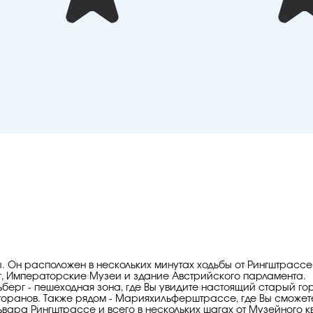
ы. Он расположен в нескольких минутах ходьбы от Рингштрассе
, Императорские Музеи и здание Австрийского парламента.
ьберг - пешеходная зона, где Вы увидите настоящий старый го
оранов. Также рядом - Марияхильферштрассе, где Вы сможете
львара Рингштрассе и всего в нескольких шагах от Музейного 