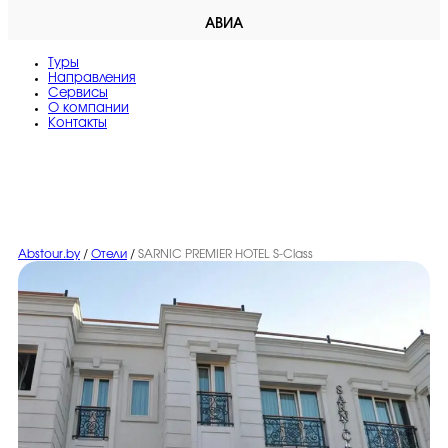
АВИА
Туры
Направления
Сервисы
O компании
Контакты
Abstour.by
/
Отели
/
SARNIC PREMIER HOTEL S-Class