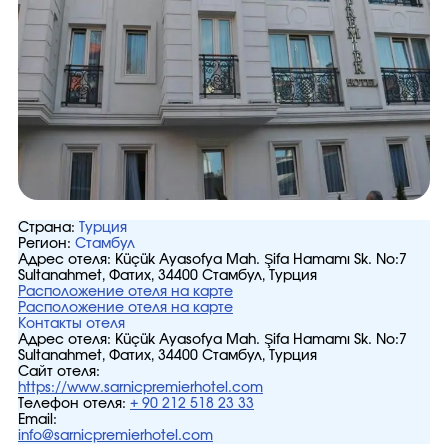
Страна:
Турция
Регион:
Стамбул
Адрес отеля:
Küçük Ayasofya Mah. Şifa Hamamı Sk. No:7
Sultanahmet, Фатих, 34400 Стамбул, Турция
Расположение отеля на карте
Расположение отеля на карте
Контакты отеля
Адрес отеля:
Küçük Ayasofya Mah. Şifa Hamamı Sk. No:7
Sultanahmet, Фатих, 34400 Стамбул, Турция
Сайт отеля:
https://www.sarnicpremierhotel.com
Телефон отеля:
+ 90 212 518 23 33
Email:
info@sarnicpremierhotel.com