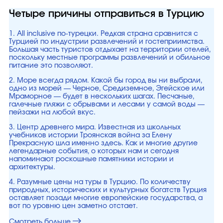
Четыре причины отправиться в Турцию
1. All inclusive по-турецки. Редкая страна сравнится с
Турцией по индустрии развлечений и гостеприимства.
Большая часть туристов отдыхает на территории отелей,
поскольку местные программы развлечений и обильное
питание это позволяют.
2. Море всегда рядом. Какой бы город вы ни выбрали,
одно из морей — Черное, Средиземное, Эгейское или
Мраморное — будет в нескольких шагах. Песчаные,
галечные пляжи с обрывами и лесами у самой воды —
пейзажи на любой вкус.
3. Центр древнего мира. Известная из школьных
учебников истории Троянская война за Елену
Прекрасную шла именно здесь. Как и многие другие
легендарные события, о которых нам и сегодня
напоминают роскошные памятники истории и
архитектуры.
4. Разумные цены на туры в Турцию. По количеству
природных, исторических и культурных богатств Турция
оставляет позади многие европейские государства, а
вот по уровню цен заметно отстает.
Смотреть больше