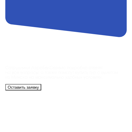
Контакты
Сотрудники АэроБелСервис подробно ответят
на все вопросы, а также помогут купить тур с вылетом
из Минска на максимально удобных условиях.
Оставить заявку