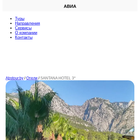
АВИА
Туры
Направления
Сервисы
O компании
Контакты
Abstour.by
/
Отели
/
SANTANA HOTEL 3*