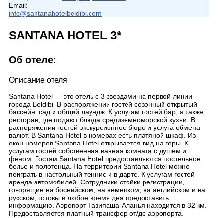
Email:
info@santanahotelbeldibi.com
SANTANA HOTEL 3*
Об отеле:
Описание отеля
Santana Hotel — это отель с 3 звездами на первой линии
города Beldibi. В распоряжении гостей сезонный открытый
бассейн, сад и общий лаундж. К услугам гостей бар, а также
ресторан, где подают блюда средиземноморской кухни. В
распоряжении гостей экскурсионное бюро и услуга обмена
валют. В Santana Hotel в номерах есть платяной шкаф. Из
окон номеров Santana Hotel открывается вид на горы. К
услугам гостей собственная ванная комната с душем и
феном. Гостям Santana Hotel предоставляются постельное
белье и полотенца. На территории Santana Hotel можно
поиграть в настольный теннис и в дартс. К услугам гостей
аренда автомобилей. Сотрудники стойки регистрации,
говорящие на боснийском, на немецком, на английском и на
русском, готовы в любое время дня предоставить
информацию. Аэропорт Газипаша-Аланья находится в 32 км.
Предоставляется платный трансфер от/до аэропорта.