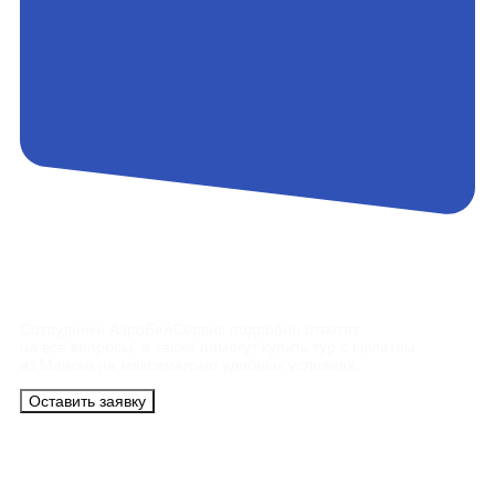
Контакты
Сотрудники АэроБелСервис подробно ответят
на все вопросы, а также помогут купить тур с вылетом
из Минска на максимально удобных условиях.
Оставить заявку