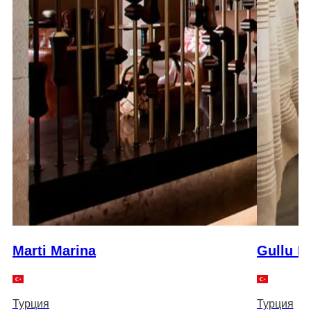
Marti Marina
Gullu K
Турция
Турция