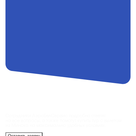
Контакты
Сотрудники АэроБелСервис подробно ответят
на все вопросы, а также помогут купить тур с вылетом
из Минска на максимально удобных условиях.
Оставить заявку