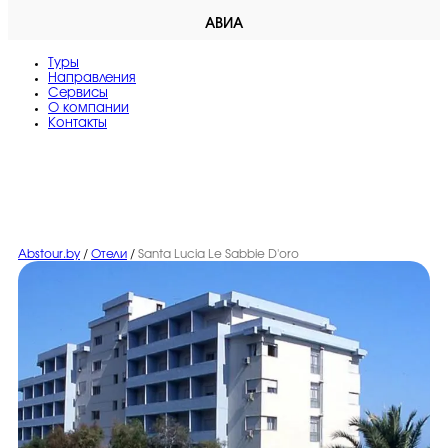
АВИА
Туры
Направления
Сервисы
O компании
Контакты
Abstour.by
/
Отели
/
Santa Lucia Le Sabbie D'oro