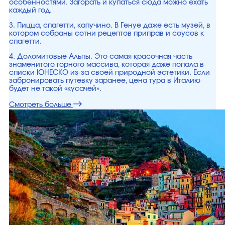
особенностями. Загорать и купаться сюда можно ехать
каждый год.
3. Пицца, спагетти, капучино. В Генуе даже есть музей, в
котором собраны сотни рецептов приправ и соусов к
спагетти.
4. Доломитовые Альпы. Это самая красочная часть
знаменитого горного массива, которая даже попала в
списки ЮНЕСКО из-за своей природной эстетики. Если
забронировать путевку заранее, цена тура в Италию
будет не такой «кусачей».
Смотреть больше