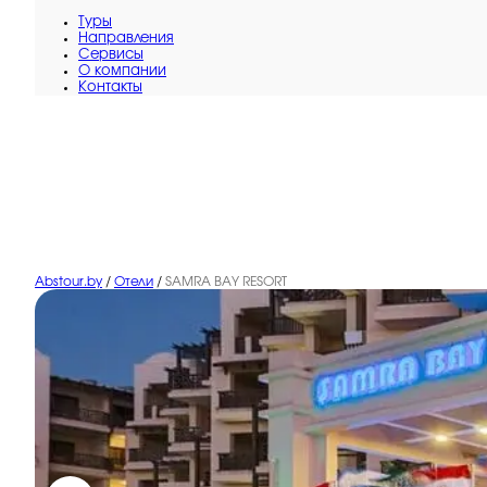
Туры
Направления
Сервисы
O компании
Контакты
Abstour.by
/
Отели
/
SAMRA BAY RESORT