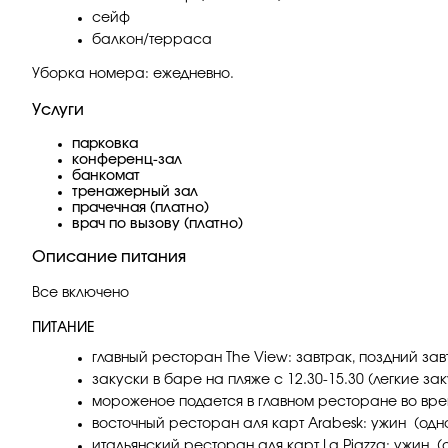
сейф
балкон/терраса
Уборка номера: ежедневно.
Услуги
парковка
конференц-зал
банкомат
тренажерный зал
прачечная (платно)
врач по вызову (платно)
Описание питания
Все включено
ПИТАНИЕ
главный ресторан The View: завтрак, поздний зав
закуски в баре на пляже с 12.30-15.30 (легкие зак
мороженое подается в главном ресторане во вр
восточный ресторан аля карт Arabesk: ужин (од
итальянский ресторан аля карт La Piazza: ужин 