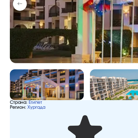
Страна:
Египет
Регион:
Хургада