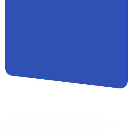
Контакты
Сотрудники АэроБелСервис подробно ответят
на все вопросы, а также помогут купить тур с вылетом
из Минска на максимально удобных условиях.