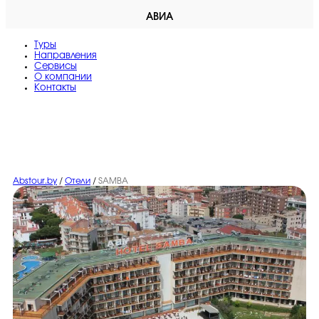
АВИА
Туры
Направления
Сервисы
O компании
Контакты
Abstour.by
/
Отели
/
SAMBA