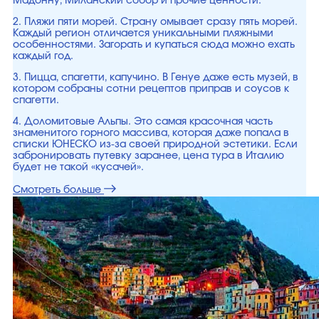
Мадонну, Миланский собор и прочие ценности.
2. Пляжи пяти морей. Страну омывает сразу пять морей.
Каждый регион отличается уникальными пляжными
особенностями. Загорать и купаться сюда можно ехать
каждый год.
3. Пицца, спагетти, капучино. В Генуе даже есть музей, в
котором собраны сотни рецептов приправ и соусов к
спагетти.
4. Доломитовые Альпы. Это самая красочная часть
знаменитого горного массива, которая даже попала в
списки ЮНЕСКО из-за своей природной эстетики. Если
забронировать путевку заранее, цена тура в Италию
будет не такой «кусачей».
Смотреть больше