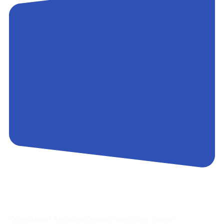
Контакты
Сотрудники АэроБелСервис подробно ответят