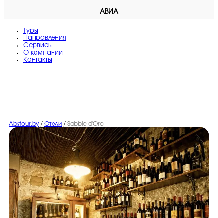
АВИА
Туры
Направления
Сервисы
O компании
Контакты
Abstour.by
/
Отели
/
Sabbie d'Oro