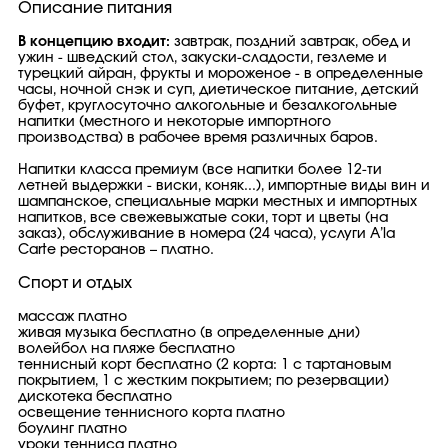
Описание питания
В концепцию входит:
завтрак, поздний завтрак, обед и
ужин - шведский стол, закуски-сладости, гезлеме и
турецкий айран, фрукты и мороженое - в определенные
часы, ночной снэк и суп, диетическое питание, детский
буфет, круглосуточно алкогольные и безалкогольные
напитки (местного и некоторые импортного
производства) в рабочее время различных баров.
Напитки класса премиум (все напитки более 12-ти
летней выдержки - виски, коняк...), импортные виды вин и
шампанское, специальные марки местных и импортных
напитков, все свежевыжатые соки, торт и цветы (на
заказ), обслуживание в номера (24 часа), услуги A’la
Carte ресторанов – платно.
Спорт и отдых
массаж платно
живая музыка бесплатно (в определенные дни)
волейбол на пляже бесплатно
теннисный корт бесплатно (2 корта: 1 с тартановым
покрытием, 1 с жестким покрытием; по резервации)
дискотека бесплатно
освещение теннисного корта платно
боулинг платно
уроки тенниса платно