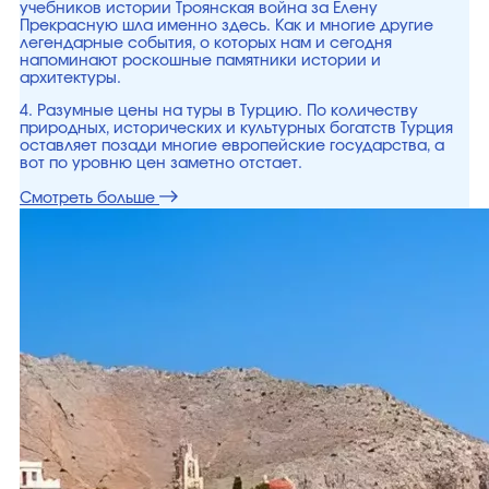
учебников истории Троянская война за Елену
Прекрасную шла именно здесь. Как и многие другие
легендарные события, о которых нам и сегодня
напоминают роскошные памятники истории и
архитектуры.
4. Разумные цены на туры в Турцию. По количеству
природных, исторических и культурных богатств Турция
оставляет позади многие европейские государства, а
вот по уровню цен заметно отстает.
Смотреть больше