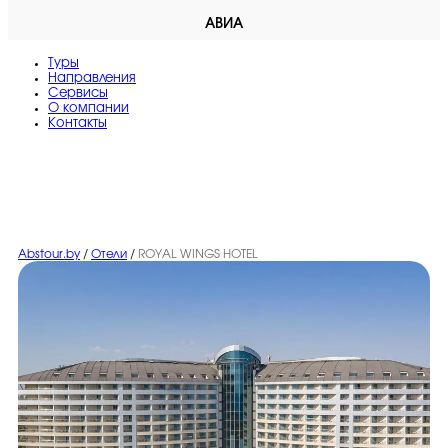
АВИА
Туры
Направления
Сервисы
O компании
Контакты
Abstour.by
/
Отели
/
ROYAL WINGS HOTEL