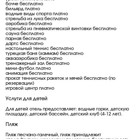
бочче бесплатно
бильярд платно
водные виды спорта платно
стрельба из лука бесплатно
аэробика бесплатно
стрельба из пневматической винтовки бесплатно
сауна бесплатно
парная бесплатно
дартс бесплатно
настольный теннис бесплатно
турецкая баня (хаммам) бесплатно
аквааэробика бесплатно
тренажерный зал бесплатно
мини-футбол платно
анимация бесплатно
прокат теннисных ракеток и мячей бесплатно (по
резервации)
игровой центр платно
Услуги для детей
Для детей отель предоставляет: водные горки, детскую
площадку, детский бассейн, детский клуб (4-12 лет).
Пляж
Пляж песчано-галечный, пляж принадлежит