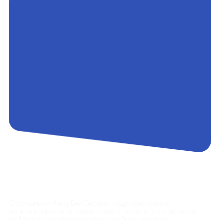
Контакты
Сотрудники АэроБелСервис подробно ответят
на все вопросы, а также помогут купить тур с вылетом
из Минска на максимально удобных условиях.