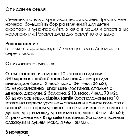
Описание отеля
Семейный отель с красивой территорией. Просторные
номера, большой выбор развлечений для детей –
аквапарк и луна-парк. Активная анимация и спортивные
мероприятия. Рекомендуем для семейного отдыха.
Расположение:
в 15 км от аэропорта, в 17 км от центра г. Анталья, на
берегу моря.
Описание номеров
Отель состоит из одного 10-этажного здания:
390
superior standard room
(из них 4 номера для
инвалидов (макс. 2 чел.), макс. 3+1 чел., 36 м2);
26 двухкомнатных
junior suite
(гостиная, спальня с
дверью, джакузи, 2 балкона, 2 ТВ, макс. 4чел., 70 м2);
39 двухуровневых
duplex family
(расположены на 10
этаже,на первом уровне – спальня и ванная комната с
ванной, на втором уровне – спальня и ванная комната с
душем, двери между уровнями нет, макс. 4 чел., 48 м2);
2 трехкомнатных
King suite
(гостиная, 2спальни, ванная
сджакузи и душем, макс. 4 чел., 80 м2).
В номерах: