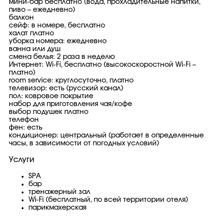
мини-бар бесплатно (вода, прохладительные напитки,
пиво – ежедневно)
балкон
сейф: в номере, бесплатно
халат платно
уборка номера: ежедневно
ванна или душ
смена белья: 2 раза в неделю
Интернет: Wi-Fi, бесплатно (высокоскоростной Wi-Fi –
платно)
room service: круглосуточно, платно
телевизор: есть (русский канал)
пол: ковровое покрытие
набор для приготовления чая/кофе
выбор подушек платно
телефон
фен: есть
кондиционер: центральный (работает в определенные
часы, в зависимости от погодных условий)
Услуги
SPA
бар
тренажерный зал
Wi-Fi (бесплатный, по всей территории отеля)
парикмахерская