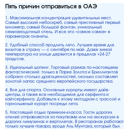
Пять причин отправиться в ОАЭ
1. Максимальная концентрация удивительных мест.
Самый высокий небоскреб, самый престижный первый
километр, самый большой фонтан, уникальный
семизвездочный отель. И все это «самое-самое» в
параметрах планеты.
2. Удобный способ продлить лето. Лучшее время для
визитов в страну — с сентября по май. Даже зимой
температура на улице держится в пределах +24-27
градусов.
3. Идеальный шопинг. Торговый размах по-настоящему
фантастический: только в Парке Золота и Бриллиантов
собрано столько драгоценностей, сколько составляет
золотой запас среднего европейского государства.
4. Все для спорта. Основные курорты имеют дайв-
центры, а также все необходимое для серфинга и
кайтсерфинга. Добавьте к этому мотодром с трассой и
горнолыжный курорт посреди лета.
5. Настоящий отдых премиум-класса. Гости дорогих
отелей отправляются за покупками или на экскурсии в
дорогих лимузинах и вертолетах. В ресторанах работают
только лучшие повара, вроде Аль Мунтаха, который был