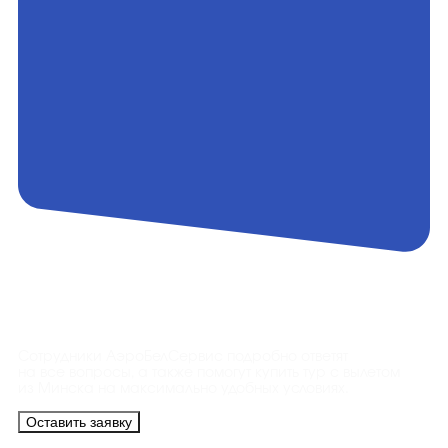
Контакты
Сотрудники АэроБелСервис подробно ответят
на все вопросы, а также помогут купить тур с вылетом
из Минска на максимально удобных условиях.
Оставить заявку