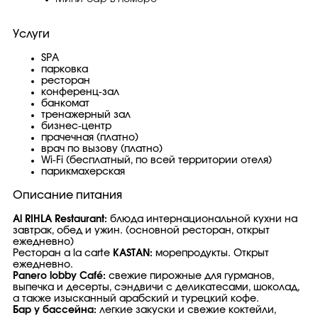
Услуги
SPA
парковка
ресторан
конференц-зал
банкомат
тренажерный зал
бизнес-центр
прачечная (платно)
врач по вызову (платно)
Wi-Fi (бесплатный, по всей территории отеля)
парикмахерская
Описание питания
Al RIHLA Restaurant:
блюда интернациональной кухни на
завтрак, обед и ужин. (основной ресторан, открыт
ежедневно)
Ресторан a la carte
KASTAN
:
морепродукты. Открыт
ежедневно.
Panero lobby Café:
свежие пирожные для гурманов,
выпечка и десерты, сэндвичи с деликатесами, шоколад,
а также изысканный арабский и турецкий кофе.
Бар у бассейна:
легкие закуски и свежие коктейли,