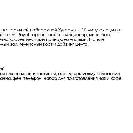
а центральной набережной Хургады, в 10 минутах езды от
о отеля Royal Lagoons есть кондиционер, мини-бар,
летно-косметическими принадлежностями. В отеле
ный зал, теннисный корт и дайвинг-центр.
тей.
оит из спальни и гостиной, есть дверь между комнатами.
анна, фен, телефон, набор для приготовления чая и кофе.