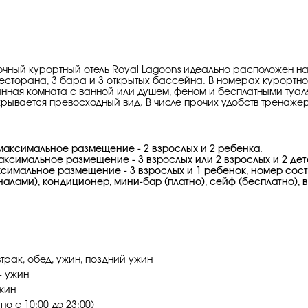
ездочный курортный отель Royal Lagoons идеально расположен н
сторана, 3 бара и 3 открытых бассейна. В номерах курортног
ванная комната с ванной или душем, феном и бесплатными туа
рывается превосходный вид. В числе прочих удобств тренажер
 максимальное размещение - 2 взрослых и 2 ребенка.
максимальное размещение - 3 взрослых или 2 взрослых и 2 де
ксимальное размещение - 3 взрослых и 1 ребенок, номер сост
алами), кондиционер, мини-бар (платно), сейф (бесплатно), в
трак, обед, ужин, поздний ужин
- ужин
ужин
о с 10:00 до 23:00)