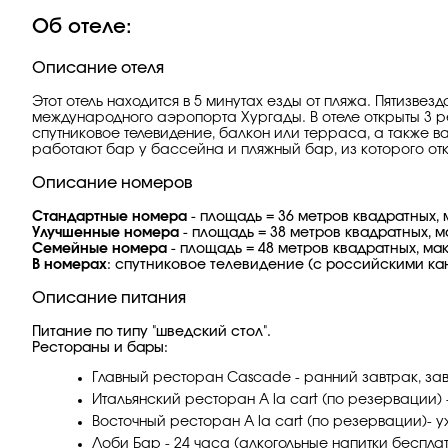
Об отеле:
Описание отеля
Этот отель находится в 5 минутах езды от пляжа. Пятизв
международного аэропорта Хургады. В отеле открыты 3 ре
спутниковое телевидение, балкон или терраса, а также 
работают бар у бассейна и пляжный бар, из которого отк
Описание номеров
Стандартные номера
- площадь = 36 метров квадратных,
Улучшенные номера
- площадь = 38 метров квадратных, 
Семейные номера
- площадь = 48 метров квадратных, ма
В номерах
: спутниковое телевидение (с российскими кан
Описание питания
Питание по типу "шведский стол".
Рестораны и бары:
Главный ресторан Cascade - ранний завтрак, зав
Итальянский ресторан A la cart (по резервации) 
Восточный ресторан A la cart (по резервации)- 
Лоби Бар - 24 часа (алкогольные напитки бесплатн