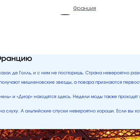
Франция
 Францию
азал де Голль, и с ним не поспоришь. Страна невероятно раз
 получают мишленовские звезды, а повара признаются перво
ель» и «Диор» находятся здесь. Недели моды также проходят
х на слуху. А альпийские спуски невероятно хороши. Если вы х