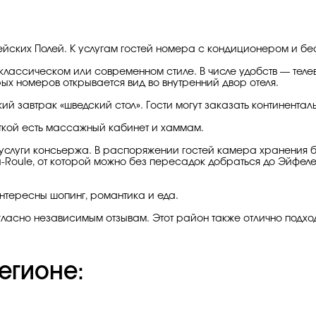
ейских Полей. К услугам гостей номера с кондиционером и бес
классическом или современном стиле. В числе удобств — теле
ых номеров открывается вид во внутренний двор отеля.
й завтрак «шведский стол». Гости могут заказать континентал
иткой есть массажный кабинет и хаммам.
 услуги консьержа. В распоряжении гостей камера хранения 
-du-Roule, от которой можно без пересадок добраться до Эйфе
интересны шопинг, романтика и еда.
ласно независимым отзывам. Этот район также отлично подход
егионе: