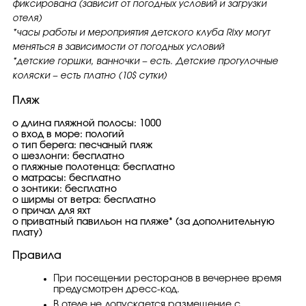
фиксирована (зависит от погодных условий и загрузки
отеля)
*часы работы и мероприятия детского клуба Rixy могут
меняться в зависимости от погодных условий
*детские горшки, ванночки – есть. Детские прогулочные
коляски – есть платно (10$ сутки)
Пляж
o длина пляжной полосы: 1000
o вход в море: пологий
o тип берега: песчаный пляж
o шезлонги: бесплатно
o пляжные полотенца: бесплатно
o матрасы: бесплатно
o зонтики: бесплатно
o ширмы от ветра: бесплатно
o причал для яхт
o приватный павильон на пляже* (за дополнительную
плату)
Правила
При посещении ресторанов в вечернее время
предусмотрен дресс-код.
В отеле не допускается размещение с