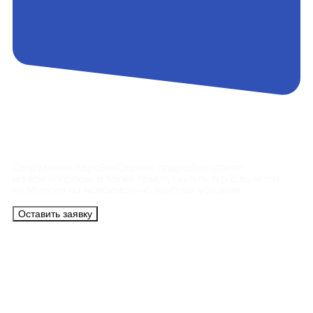
Контакты
Сотрудники АэроБелСервис подробно ответят
на все вопросы, а также помогут купить тур с вылетом
из Минска на максимально удобных условиях.
Оставить заявку