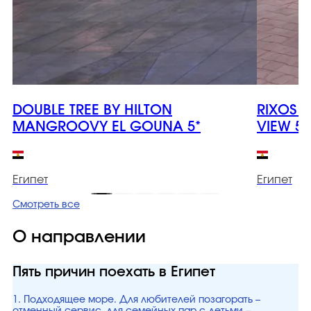
DOUBLE TREE BY HILTON
RIXOS 
MANGROOVY EL GOUNA 5*
VIEW 5*
Египет
Египет
Смотреть все
О направлении
Пять причин поехать в Египет
1. Подходящее море. Для любителей позагорать –