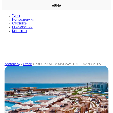
АВИА
Туры
Направления
Сервисы
O компании
Контакты
Abstour.by
/
Отели
/
RIXOS PREMIUM MAGAWISH SUITES AND VILLA