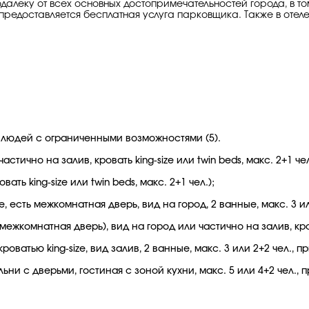
далеку от всех основных достопримечательностей города, в том 
редоставляется бесплатная услуга парковщика. Также в отел
я людей с ограниченными возможностями (5).
тично на залив, кровать king-size или twin beds, макс. 2+1 чел
ть king-size или twin beds, макс. 2+1 чел.);
ize, есть межкомнатная дверь, вид на город, 2 ванные, макс. 3 ил
 межкомнатная дверь), вид на город или частично на залив, крова
роватью king-size, вид залив, 2 ванные, макс. 3 или 2+2 чел., п
льни с дверьми, гостиная с зоной кухни, макс. 5 или 4+2 чел., 