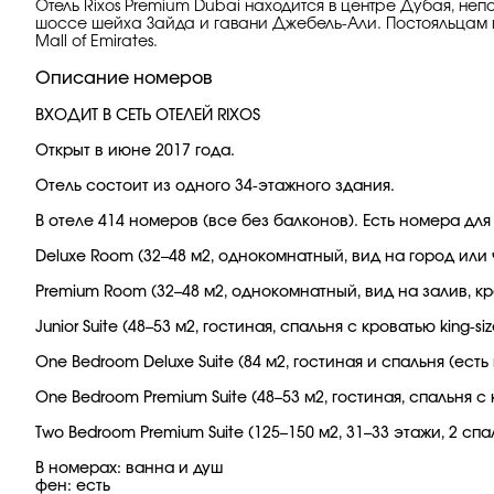
Отель Rixos Premium Dubai находится в центре Дубая, непо
шоссе шейха Зайда и гавани Джебель-Али. Постояльцам п
Mall of Emirates.
Описание номеров
ВХОДИТ В СЕТЬ ОТЕЛЕЙ RIXOS
Открыт в июне 2017 года.
Отель состоит из одного 34-этажного здания.
В отеле 414 номеров (все без балконов). Есть номера дл
Deluxe Room (32–48 м2, однокомнатный, вид на город или час
Premium Room (32–48 м2, однокомнатный, вид на залив, крова
Junior Suite (48–53 м2, гостиная, спальня с кроватью king-s
One Bedroom Deluxe Suite (84 м2, гостиная и спальня (есть
One Bedroom Premium Suite (48–53 м2, гостиная, спальня с к
Two Bedroom Premium Suite (125–150 м2, 31–33 этажи, 2 спа
В номерах: ванна и душ
фен: есть