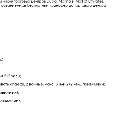
числе торговых центров Dubai Marina и Mall of Emirates,
е организуется бесплатный трансфер до торгового центра
.);
и 2+2 чел.);
ть king-size, 2 ванные, макс. 3 или 2+2 чел., привилегии);
ривилегии);
привилегии).