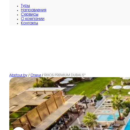
Туры
Направления
Сервисы
O компании
Контакты
Abstour.by
/
Отели
/
RIXOS PREMIUM DUBAI 5*