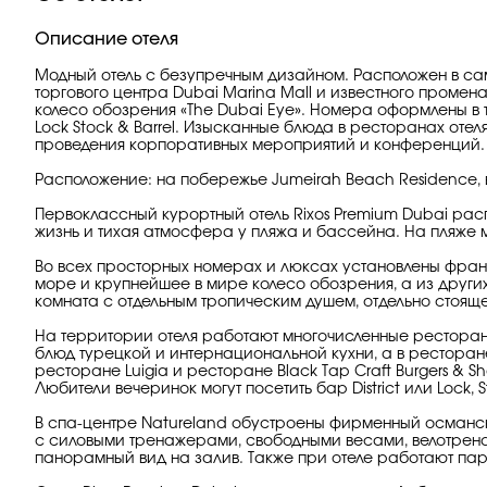
Описание отеля
Модный отель с безупречным дизайном. Расположен в сам
торгового центра Dubai Marina Mall и известного промен
колесо обозрения «The Dubai Eye». Номера оформлены в т
Lock Stock & Barrel. Изысканные блюда в ресторанах оте
проведения корпоративных мероприятий и конференций. 
Расположение: на побережье Jumeirah Beach Residence, в
Первоклассный курортный отель Rixos Premium Dubai рас
жизнь и тихая атмосфера у пляжа и бассейна. На пляже 
Во всех просторных номерах и люксах установлены фран
море и крупнейшее в мире колесо обозрения, а из други
комната с отдельным тропическим душем, отдельно стоя
На территории отеля работают многочисленные рестораны 
блюд турецкой и интернациональной кухни, а в ресторан
ресторане Luigia и ресторане Black Tap Craft Burgers & 
Любители вечеринок могут посетить бар District или Lock, S
В спа-центре Natureland обустроены фирменный османск
с силовыми тренажерами, свободными весами, велотрен
панорамный вид на залив. Также при отеле работают пар