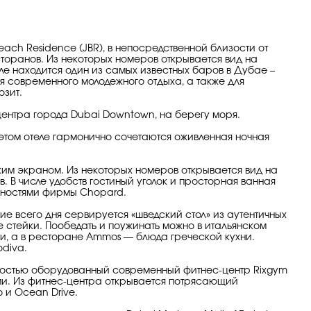
ch Residence (JBR), в непосредственной близости от
сторанов. Из некоторых номеров открывается вид на
еле находится один из самых известных баров в Дубае –
ля современного молодежного отдыха, а также для
озит.
 центра города Dubai Downtown, на берегу моря.
этом отеле гармонично сочетаются оживленная ночная
им экраном. Из некоторых номеров открывается вид на
 В числе удобств гостиный уголок и просторная ванная
жностями фирмы Chopard.
ие всего дня сервируется «шведский стол» из аутентичных
стейки. Пообедать и поужинать можно в итальянском
тки, а в ресторане Ammos — блюда греческой кухни.
odiva.
лностью оборудованный современный фитнес-центр Rixgym
и. Из фитнес-центра открывается потрясающий
 и Ocean Drive.