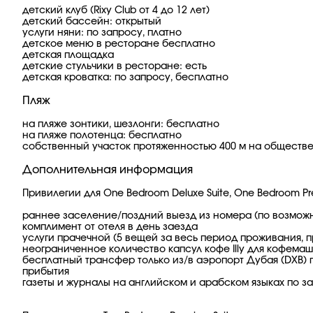
детский клуб (Rixy Club от 4 до 12 лет)
детский бассейн: открытый
услуги няни: по запросу, платно
детское меню в ресторане бесплатно
детская площадка
детские стульчики в ресторане: есть
детская кроватка: по запросу, бесплатно
Пляж
на пляже зонтики, шезлонги: бесплатно
на пляже полотенца: бесплатно
собственный участок протяженностью 400 м на обществе
Дополнительная информация
Привилегии для One Bedroom Deluxe Suite, One Bedroom Pr
раннее заселение/поздний выезд из номера (по возмож
комплимент от отеля в день заезда
услуги прачечной (5 вещей за весь период проживания, п
неограниченное количество капсул кофе Illy для кофема
бесплатный трансфер только из/в аэропорт Дубая (DXB) 
прибытия
газеты и журналы на английском и арабском языках по з