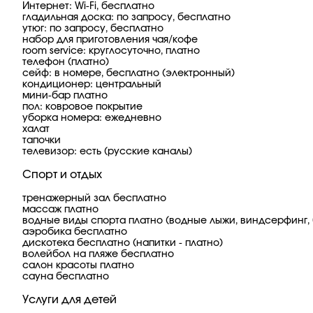
Интернет: Wi-Fi, бесплатно
гладильная доска: по запросу, бесплатно
утюг: по запросу, бесплатно
набор для приготовления чая/кофе
room service: круглосуточно, платно
телефон (платно)
сейф: в номере, бесплатно (электронный)
кондиционер: центральный
мини-бар платно
пол: ковровое покрытие
уборка номера: ежедневно
халат
тапочки
телевизор: есть (русские каналы)
Спорт и отдых
тренажерный зал бесплатно
массаж платно
водные виды спорта платно (водные лыжи, виндсерфинг, 
аэробика бесплатно
дискотека бесплатно (напитки - платно)
волейбол на пляже бесплатно
салон красоты платно
сауна бесплатно
Услуги для детей