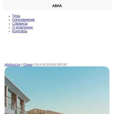
АВИА
Туры
Направления
Сервисы
O компании
Контакты
Abstour.by
/
Отели
/
RIVA BODRUM RESORT