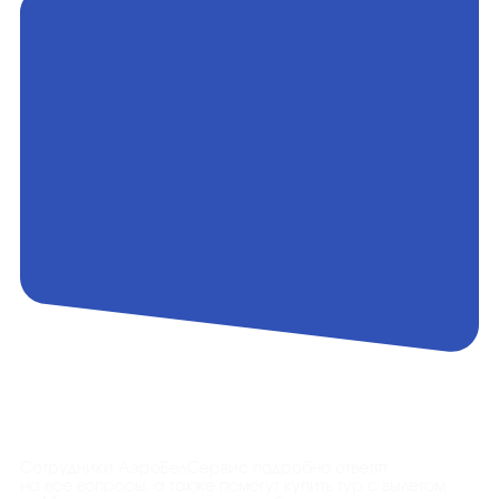
Контакты
Сотрудники АэроБелСервис подробно ответят
на все вопросы, а также помогут купить тур с вылетом