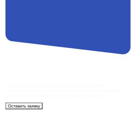
Контакты
Сотрудники АэроБелСервис подробно ответят
на все вопросы, а также помогут купить тур с вылетом
из Минска на максимально удобных условиях.
Оставить заявку