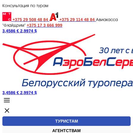
Консультация по турам
+375 29 508 48 84
+375 29 114 48 84
Авиакасса
+375 17 3 666 999
"Флайдрим"
3,4586 €
2,9974 $
3,4586 €
2,9974 $
ТУРИСТАМ
АГЕНТСТВАМ