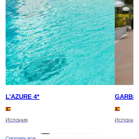
L'AZURE 4*
GARBI 
Испания
Испания
Смотреть все