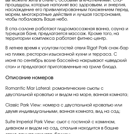
вы можете жить в отеле с особыми впечатлениями: спа-
процедуры, которые наполнят вас здоровьем. и энергия,
наслаждение его привилегированным положением перед
морем, многократные действия и лучшая гастрономия,
чтобы побаловать Ваше небо.
В спа-салоне работают гидромассажная ванна, сауна и
турецкая баня, предлагается массаж. Кроме того, на
территории комплекса работает фитнес-центр.
В летнее время к услугам гостей отеля Rigat Park снэк-бар
на пляже, ресторан изысканной кухни и терраса. С
июня по сентябрь возле бассейна накрывают «шведский
стол» и предлагают приготовленные на гриле блюда.
Описание номеров
Romantic Mar Lateral: романтические сьюты с
двуспальной кроватью и видом на море, ванная комната;
Classic Park View: номера с двуспальной кроватью или
двумя индивидуальными, ванная комната, вид на сад;
Suite Imperial Park View: сьют с гостиной с камином,
диваном и видом на сад, спальня находится в башне