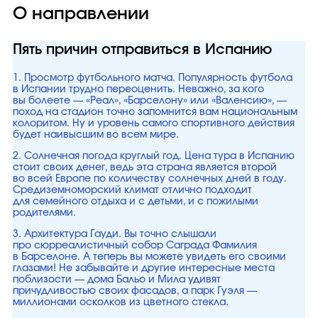
О направлении
Пять причин отправиться в Испанию
1. Просмотр футбольного матча. Популярность футбола
в Испании трудно переоценить. Неважно, за кого
вы болеете — «Реал», «Барселону» или «Валенсию», —
поход на стадион точно запомнится вам национальным
колоритом. Ну и уровень самого спортивного действия
будет наивысшим во всем мире.
2. Солнечная погода круглый год. Цена тура в Испанию
стоит своих денег, ведь эта страна является второй
во всей Европе по количеству солнечных дней в году.
Средиземноморский климат отлично подходит
для семейного отдыха и с детьми, и с пожилыми
родителями.
3. Архитектура Гауди. Вы точно слышали
про сюрреалистичный собор Саграда Фамилия
в Барселоне. А теперь вы можете увидеть его своими
глазами! Не забывайте и другие интересные места
поблизости — дома Бальо и Мила удивят
причудливостью своих фасадов, а парк Гуэля —
миллионами осколков из цветного стекла.