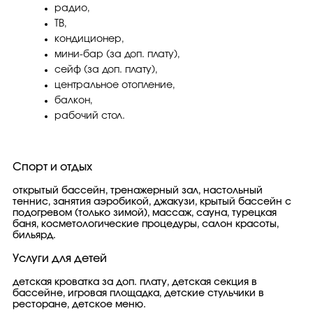
радио,
ТВ,
кондиционер,
мини-бар (за доп. плату),
сейф (за доп. плату),
центральное отопление,
балкон,
рабочий стол.
Спорт и отдых
открытый бассейн, тренажерный зал, настольный
теннис, занятия аэробикой, джакузи, крытый бассейн с
подогревом (только зимой), массаж, сауна, турецкая
баня, косметологические процедуры, салон красоты,
бильярд.
Услуги для детей
детская кроватка за доп. плату, детская секция в
бассейне, игровая площадка, детские стульчики в
ресторане, детское меню.