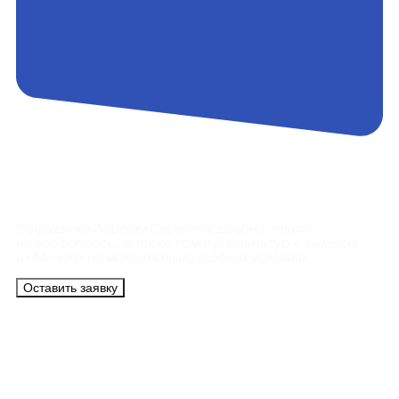
Контакты
Сотрудники АэроБелСервис подробно ответят
на все вопросы, а также помогут купить тур с вылетом
из Минска на максимально удобных условиях.
Оставить заявку