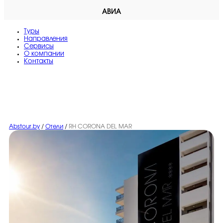
АВИА
Туры
Направления
Сервисы
O компании
Контакты
Abstour.by
/
Отели
/
RH CORONA DEL MAR