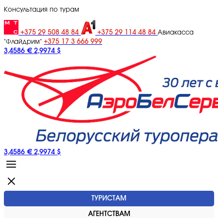
Консультация по турам
+375 29 508 48 84
+375 29 114 48 84
Авиакасса
+375 17 3 666 999
"Флайдрим"
3,4586 €
2,9974 $
3,4586 €
2,9974 $
ТУРИСТАМ
АГЕНТСТВАМ