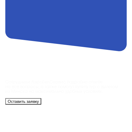
Контакты
Сотрудники АэроБелСервис подробно ответят
на все вопросы, а также помогут купить тур с вылетом
из Минска на максимально удобных условиях.
Оставить заявку