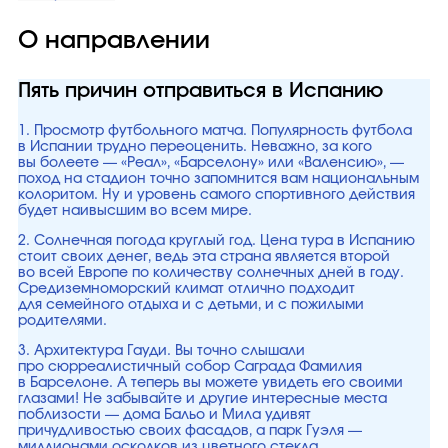
О направлении
Пять причин отправиться в Испанию
1. Просмотр футбольного матча. Популярность футбола
в Испании трудно переоценить. Неважно, за кого
вы болеете — «Реал», «Барселону» или «Валенсию», —
поход на стадион точно запомнится вам национальным
колоритом. Ну и уровень самого спортивного действия
будет наивысшим во всем мире.
2. Солнечная погода круглый год. Цена тура в Испанию
стоит своих денег, ведь эта страна является второй
во всей Европе по количеству солнечных дней в году.
Средиземноморский климат отлично подходит
для семейного отдыха и с детьми, и с пожилыми
родителями.
3. Архитектура Гауди. Вы точно слышали
про сюрреалистичный собор Саграда Фамилия
в Барселоне. А теперь вы можете увидеть его своими
глазами! Не забывайте и другие интересные места
поблизости — дома Бальо и Мила удивят
причудливостью своих фасадов, а парк Гуэля —
миллионами осколков из цветного стекла.