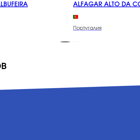
ALBUFEIRA
ALFAGAR ALTO DA C
Португалия
ов