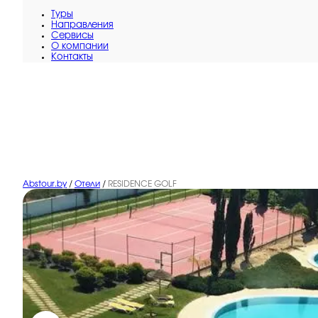
Туры
Направления
Сервисы
O компании
Контакты
Abstour.by
/
Отели
/
RESIDENCE GOLF