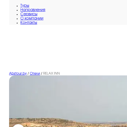
Туры
Направления
Сервисы
O компании
Контакты
Abstour.by
/
Отели
/
RELAX INN