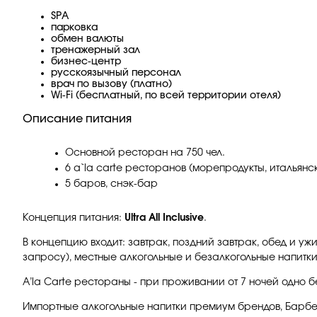
SPA
парковка
обмен валюты
тренажерный зал
бизнес-центр
русскоязычный персонал
врач по вызову (платно)
Wi-Fi (бесплатный, по всей территории отеля)
Описание питания
Основной ресторан на 750 чел.
6 a`la carte ресторанов (морепродукты, итальян
5 баров, снэк-бар
Концепция питания:
Ultra All Inclusive
.
В концепцию входит: завтрак, поздний завтрак, обед и у
запросу), местные алкогольные и безалкогольные напитки
A’la Carte рестораны - при проживании от 7 ночей одно 
Импортные алкогольные напитки премиум брендов, Барбек