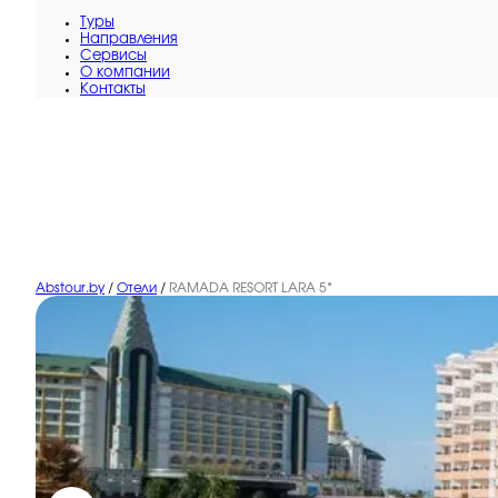
Туры
Направления
Сервисы
O компании
Контакты
Abstour.by
/
Отели
/
RAMADA RESORT LARA 5*