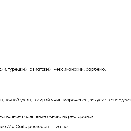
ский, турецкий, азиатский, мексиканский, барбекю)
жин, ночной ужин, поздний ужин, мороженое, закуски в опреде
.
бесплатное посещение одного из ресторанов.
ю A’la Carte ресторан - платно.