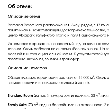
Об отеле:
Описание отеля
Ramada Resort Lara расположен в г. Аксу, рядом, в 17 км
памятникам и захватывающим достопримечательностям, ре
центр Akkapark, гольф-клуб Titanic и поля Национального 
Из номеров открывается панорамный вид на зеленые холмы
тапочки. Отель работает по системе «Все включено». На т
местной и интернациональной кухни. К услугам гостей ту
полотенца, шезлонги, зонтики и трансфер.
Описание номеров
2
Общая площадь территории составляет 18 000 м
. Отель 
возможностями и инвалидные коляски (платно).
2
Standard Room
(из них 3 номера для инвалидов, 30 м
, вид
2
Family Suite
(70 м
, вид на бассейн или на окрестности, 2 