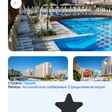
Страна:
Турция
Регион:
Анталийское побережье (Средиземное море)