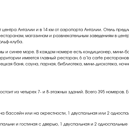
 от центра Анталии и в 14 км от аэропорта Анталии. Отель пре
сторанам, магазинам и развлекательным заведениям в центре
гольф-клуба.
 и синее море. В каждом номере есть кондиционер, мини-бар,
ерритории имеется главный ресторан, 6 a`la carte ресторанов
рецкая баня, сауна, парная, библиотека, мини-дискотека, ноч
состоит из четырех 7- и 8-этажных зданий. Всего 395 номеров
 на бассейн или на окрестности, 1 двуспальная или 2 односпал
спальни и гостиная с дверью, 1 двуспальная и 2 односпальные 