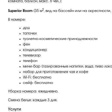
комната, балкон, макс. 6 чел.);
2
Superior Room
(35 м
, вид на бассейн или на окрестности, 
В номере:
душ
тапочки
туалетно-косметические принадлежности
фен
кондиционер
телевизор
телефон
мини-бар (газированные напитки, вода, пиво лок
набор для приготовления чая и кофе
Wi-Fi: бесплатно
сейф: бесплатно
Уборка номера: ежедневно.
Смена белья: каждые 3 дня.
Услуги