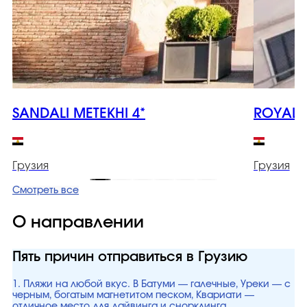
SANDALI METEKHI 4*
ROYAL I
Грузия
Грузия
Смотреть все
О направлении
Пять причин отправиться в Грузию
1. Пляжи на любой вкус. В Батуми — галечные, Уреки — с
черным, богатым магнетитом песком, Квариати —
отличное место для дайвинга и снорклинга.