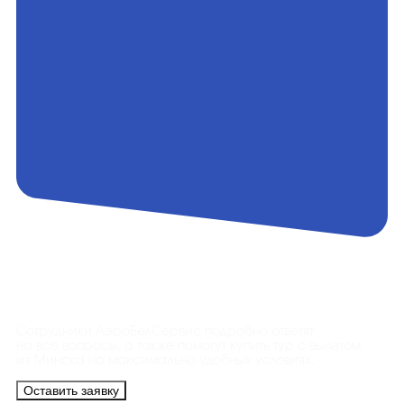
Контакты
Сотрудники АэроБелСервис подробно ответят
на все вопросы, а также помогут купить тур с вылетом
из Минска на максимально удобных условиях.
Оставить заявку