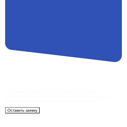
Контакты
Сотрудники АэроБелСервис подробно ответят
на все вопросы, а также помогут купить тур с вылетом
из Минска на максимально удобных условиях.
Оставить заявку