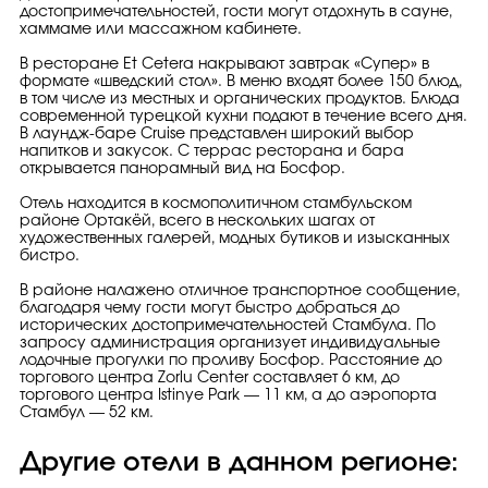
достопримечательностей, гости могут отдохнуть в сауне,
хаммаме или массажном кабинете.
В ресторане Et Cetera накрывают завтрак «Супер» в
формате «шведский стол». В меню входят более 150 блюд,
в том числе из местных и органических продуктов. Блюда
современной турецкой кухни подают в течение всего дня.
В лаундж-баре Cruise представлен широкий выбор
напитков и закусок. С террас ресторана и бара
открывается панорамный вид на Босфор.
Отель находится в космополитичном стамбульском
районе Ортакёй, всего в нескольких шагах от
художественных галерей, модных бутиков и изысканных
бистро.
В районе налажено отличное транспортное сообщение,
благодаря чему гости могут быстро добраться до
исторических достопримечательностей Стамбула. По
запросу администрация организует индивидуальные
лодочные прогулки по проливу Босфор. Расстояние до
торгового центра Zorlu Center составляет 6 км, до
торгового центра Istinye Park — 11 км, а до аэропорта
Стамбул — 52 км.
Другие отели в данном регионе: