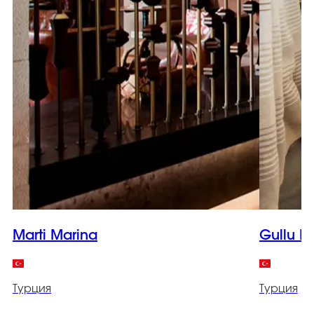
Marti Marina
Gullu K
Турция
Турция