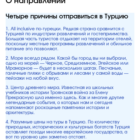
О направлении
Четыре причины отправиться в Турцию
1. All inclusive по-турецки. Редкая страна сравнится с
Турцией по индустрии развлечений и гостеприимства.
Большая часть туристов отдыхает на территории отелей,
поскольку местные программы развлечений и обильное
питание это позволяют.
2. Море всегда рядом. Какой бы город вы ни выбрали,
одно из морей — Черное, Средиземное, Эгейское или
Мраморное — будет в нескольких шагах. Песчаные,
галечные пляжи с обрывами и лесами у самой воды —
пейзажи на любой вкус.
3. Центр древнего мира. Известная из школьных
учебников истории Троянская война за Елену
Прекрасную шла именно здесь. Как и многие другие
легендарные события, о которых нам и сегодня
напоминают роскошные памятники истории и
архитектуры.
4. Разумные цены на туры в Турцию. По количеству
природных, исторических и культурных богатств Турция
оставляет позади многие европейские государства, а
вот по уровню цен заметно отстает.