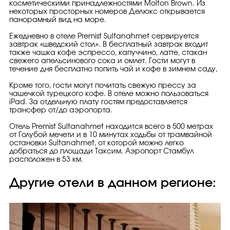
косметическими принадлежностями Molton Brown. Из
некоторых просторных номеров Делюкс открывается
панорамный вид на море.
Ежедневно в отеле Premist Sultanahmet сервируется
завтрак «шведский стол». В бесплатный завтрак входит
также чашка кофе эспрессо, капуччино, латте, стакан
свежего апельсинового сока и омлет. Гости могут в
течение дня бесплатно попить чай и кофе в зимнем саду,
Кроме того, гости могут почитать свежую прессу за
чашечкой турецкого кофе. В отеле можно пользоваться
iPad. За отдельную плату гостям предоставляется
трансфер от/до аэропорта.
Отель Premist Sultanahmet находится всего в 500 метрах
от Голубой мечети и в 10 минутах ходьбы от трамвайной
остановки Sultanahmet, от которой можно легко
добраться до площади Таксим. Аэропорт Стамбул
расположен в 53 км.
Другие отели в данном регионе: