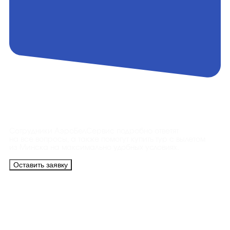
Контакты
Сотрудники АэроБелСервис подробно ответят
на все вопросы, а также помогут купить тур с вылетом
из Минска на максимально удобных условиях.
Оставить заявку