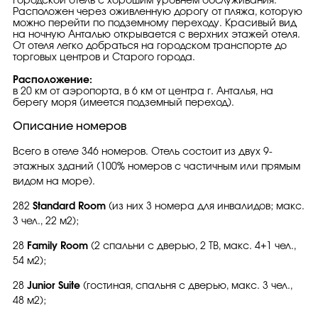
Городской отель с хорошим уровнем обслуживания.
Расположен через оживленную дорогу от пляжа, которую
можно перейти по подземному переходу. Красивый вид
на ночную Анталью открывается с верхних этажей отеля.
От отеля легко добраться на городском транспорте до
торговых центров и Старого города.
Расположение:
в 20 км от аэропорта, в 6 км от центра г. Анталья, на
берегу моря (имеется подземный переход).
Описание номеров
Всего в отеле 346 номеров. Отель состоит из двух 9-
этажных зданий (100% номеров с частичным или прямым
видом на море).
282
Standard Room
(из них 3 номера для инвалидов; макс.
3 чел., 22 м2);
28
Family Room
(2 спальни с дверью, 2 ТВ, макс. 4+1 чел.,
54 м2);
28
Junior Suite
(гостиная, спальня с дверью, макс. 3 чел.,
48 м2);