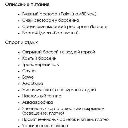
Описание питания
Главный ресторан Palm (на 450 чел.)
Снэк-ресторан у бассейна
Средиземноморский ресторан a'la carte
Бары: 4 (диско-бар платно)
Спорт и отдых
Открытый бассейн с водной горкой
Крытый бассейн
Тренажерный зал
Сауна
Бочче
Аэробика
Живая музыка (в определенные дни)
Настольный теннис
Аквааэробика
2 теннисных корта с жестким покрытием
(освещение: платно)
Прокат теннисных ракеток и мячей: платно
Уроки тенниса: платно