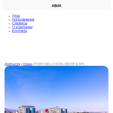
АВИА
Туры
Направления
Сервисы
O компании
Контакты
Abstour.by
/
Отели
/
PORTO BELLO HOTEL RESORT & SPA