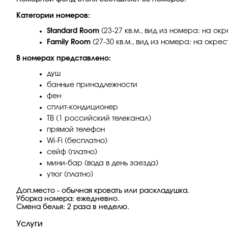
Категории номеров:
Standard Room
(23-27 кв.м., вид из номера: на о
Family Room
(27-30 кв.м., вид из номера: на окре
В номерах представлено:
душ
банные принадлежности
фен
сплит-кондиционер
ТВ (1 российский телеканал)
прямой телефон
Wi-Fi (бесплатно)
сейф (платно)
мини-бар (вода в день заезда)
утюг (платно)
Доп.место - обычная кровать или раскладушка.
Уборка номера: ежедневно.
Смена белья: 2 раза в неделю.
Услуги