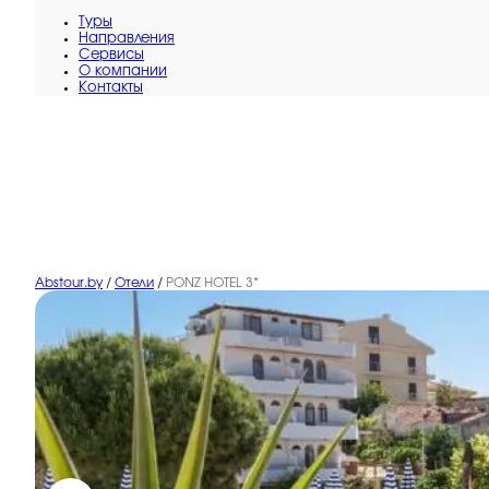
Туры
Направления
Сервисы
O компании
Контакты
Abstour.by
/
Отели
/
PONZ HOTEL 3*