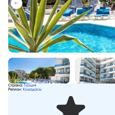
Страна:
Турция
Регион:
Кушадасы