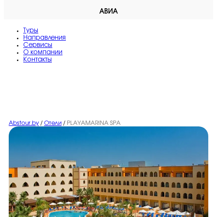
АВИА
Туры
Направления
Сервисы
O компании
Контакты
Abstour.by
/
Отели
/
PLAYAMARINA SPA