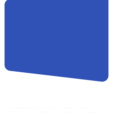
Контакты
Сотрудники АэроБелСервис подробно ответят
на все вопросы, а также помогут купить тур с вылетом