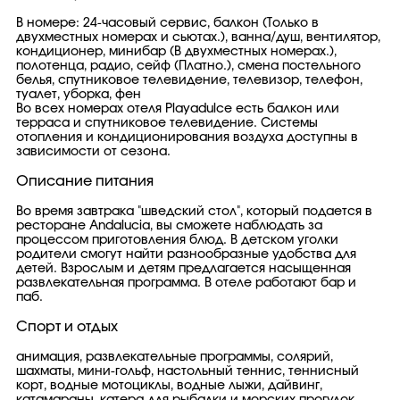
В номере: 24-часовый сервис, балкон (Только в
двухместных номерах и сьютах.), ванна/душ, вентилятор,
кондиционер, минибар (В двухместных номерах.),
полотенца, радио, сейф (Платно.), смена постельного
белья, спутниковое телевидение, телевизор, телефон,
туалет, уборка, фен
Во всех номерах отеля Playadulce есть балкон или
терраса и спутниковое телевидение. Системы
отопления и кондиционирования воздуха доступны в
зависимости от сезона.
Описание питания
Во время завтрака "шведский стол", который подается в
ресторане Andalucia, вы сможете наблюдать за
процессом приготовления блюд. В детском уголки
родители смогут найти разнообразные удобства для
детей. Взрослым и детям предлагается насыщенная
развлекательная программа. В отеле работают бар и
паб.
Спорт и отдых
анимация, развлекательные программы, солярий,
шахматы, мини-гольф, настольный теннис, теннисный
корт, водные мотоциклы, водные лыжи, дайвинг,