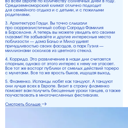
во всей Европе по количеству солнечных дней в году.
Средиземноморский климат отлично подходит
для семейного отдыха и с детьми, и с пожилыми
родителями.
3. Архитектура Гауди. Вы точно слышали
про сюрреалистичный собор Саграда Фамилия
в Барселоне. А теперь вы можете увидеть его своими
глазами! Не забывайте и другие интересные места
поблизости — дома Бальо и Мила удивят
причудливостью своих фасадов, а парк Гуэля —
миллионами осколков из цветного стекла.
4. Коррида. Это развлечение в наши дни считается
спорным, однако от этого интерес к нему не угасает.
Все тот же восторг публики от смелых действий тореро
с мулетами. Все та же ярость быков, ищущая выход.
5. Фламенко. Испанцы любят как танцуют. А танцуют
они лучше всех в Европе. Визит в страну фламенко
поможет вам получить бесценные уроки танцев, а также
поучаствовать в многочисленных фестивалях.
Смотреть больше