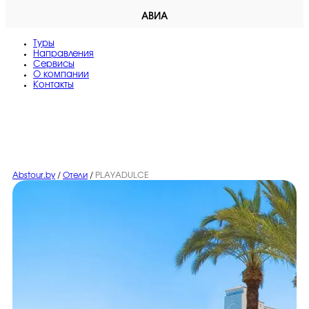
АВИА
Туры
Направления
Сервисы
O компании
Контакты
Abstour.by
/
Отели
/
PLAYADULCE